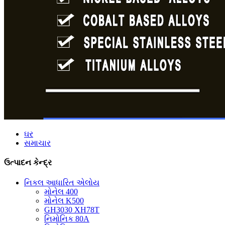
ઘર
સમાચાર
ઉત્પાદન કેન્દ્ર
નિકલ આધારિત એલોય
મોનેલ 400
મોનેલ K500
GH3030 XH78T
નિમોનિક 80A