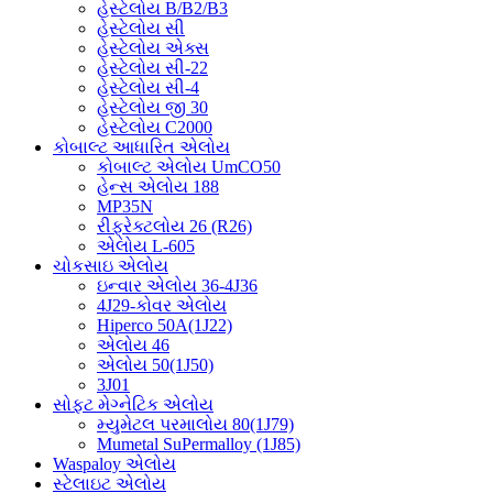
હેસ્ટેલોય B/B2/B3
હેસ્ટેલોય સી
હેસ્ટેલોય એક્સ
હેસ્ટેલોય સી-22
હેસ્ટેલોય સી-4
હેસ્ટેલોય જી 30
હેસ્ટેલોય C2000
કોબાલ્ટ આધારિત એલોય
કોબાલ્ટ એલોય UmCO50
હેન્સ એલોય 188
MP35N
રીફ્રેક્ટલોય 26 (R26)
એલોય L-605
ચોકસાઇ એલોય
ઇન્વાર એલોય 36-4J36
4J29-કોવર એલોય
Hiperco 50A(1J22)
એલોય 46
એલોય 50(1J50)
3J01
સોફ્ટ મેગ્નેટિક એલોય
મ્યુમેટલ પરમાલોય 80(1J79)
Mumetal SuPermalloy (1J85)
Waspaloy એલોય
સ્ટેલાઇટ એલોય