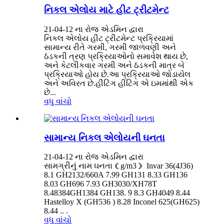
નિકલ એલોય માટે હીટ ટ્રીટમેન્ટ
21-04-12 ના રોજ એડમિન દ્વારા
નિકલ એલોય હીટ ટ્રીટમેન્ટ પ્રક્રિયામાં
સામાન્ય રીતે ગરમી, ગરમી જાળવણી અને
ઠંડકની ત્રણ પ્રક્રિયાઓનો સમાવેશ થાય છે,
અને કેટલીકવાર ગરમી અને ઠંડકની માત્ર બે
પ્રક્રિયાઓ હોય છે.આ પ્રક્રિયાઓ જોડાયેલ
અને અવિરત છે.હીટિંગ હીટિંગ એ ઇમમાંથી એક
છે...
વધુ વાંચો
સામાન્ય નિકલ એલોયની ઘનતા
21-04-12 ના રોજ એડમિન દ્વારા
સામગ્રીનું નામ ઘનતા（g/m3） Invar 36(4J36)
8.1 GH2132/660A 7.99 GH131 8.33 GH136
8.03 GH696 7.93 GH3030/XH78T
8.48384GH1384 GH138. 9 8.3 GH4049 8.44
Hastelloy X (GH536 ) 8.28 Inconel 625(GH625)
8.44 .. .
વધુ વાંચો