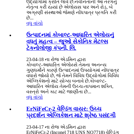
ઉદ્યોગોમાં ક્રાંતિ લાવે છે.નવીનતાની આ તરંગનું
નેતૃત્વ કરી રહ્યાં છે એલોયસ પાર અને રોડ, બે
અગ્રણી સંસ્થાઓ જેમણે નોંધપાત્ર પ્રગતિ કરી
છે...
વધુ વાંચો
ઉત્પાદનમાં કોબાલ્ટ-આધારિત એલોયનું
વધતું મહત્વ – જુઓ સેકોનિક મેટલ્સ
ટેકનોલોજી કંપની, લિ.
23-04-18 ના રોજ એડમિન દ્વારા
કોબાલ્ટ-આધારિત એલોય્સે તેમના અનન્ય
ગુણધર્મોને કારણે ઉત્પાદનમાં ઉપયોગમાં નોંધપાત્ર
વધારો જોયો છે, જે તેમને વિવિધ ઉદ્યોગોમાં વિવિધ
એપ્લિકેશનો માટે યોગ્ય બનાવે છે.કોબાલ્ટ-
આધારિત એલોય તેમની ઉચ્ચ-તાપમાન શક્તિ,
વસ્ત્રો અને કાટ માટે જાણીતા છે...
વધુ વાંચો
ErNiFeCr-2 વેલ્ડિંગ વાયર: ઉચ્ચ
પ્રદર્શન એપ્લિકેશન માટે શ્રેષ્ઠ પસંદગી
23-04-17 ના રોજ એડમિન દ્વારા
ErNiFeCr-2 (Inconel 718 UNS NO7718) વેલ્ડિંગ