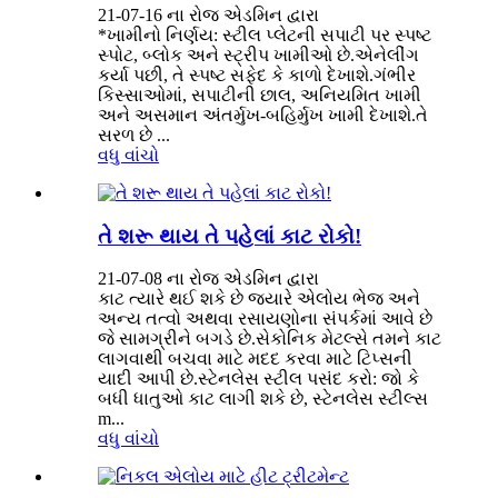
21-07-16 ના રોજ એડમિન દ્વારા
*ખામીનો નિર્ણય: સ્ટીલ પ્લેટની સપાટી પર સ્પષ્ટ
સ્પોટ, બ્લોક અને સ્ટ્રીપ ખામીઓ છે.એનેલીંગ
કર્યા પછી, તે સ્પષ્ટ સફેદ કે કાળો દેખાશે.ગંભીર
કિસ્સાઓમાં, સપાટીની છાલ, અનિયમિત ખામી
અને અસમાન અંતર્મુખ-બહિર્મુખ ખામી દેખાશે.તે
સરળ છે ...
વધુ વાંચો
તે શરૂ થાય તે પહેલાં કાટ રોકો!
21-07-08 ના રોજ એડમિન દ્વારા
કાટ ત્યારે થઈ શકે છે જ્યારે એલોય ભેજ અને
અન્ય તત્વો અથવા રસાયણોના સંપર્કમાં આવે છે
જે સામગ્રીને બગડે છે.સેકોનિક મેટલ્સે તમને કાટ
લાગવાથી બચવા માટે મદદ કરવા માટે ટિપ્સની
યાદી આપી છે.સ્ટેનલેસ સ્ટીલ પસંદ કરો: જો કે
બધી ધાતુઓ કાટ લાગી શકે છે, સ્ટેનલેસ સ્ટીલ્સ
m...
વધુ વાંચો