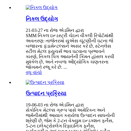
નિકલ ઉદ્યોગ
21-03-27 ના રોજ એડમિન દ્વારા
SMM નિકલ ઇન્ડસ્ટ્રી ચેઇન વીકલી રિપોર્ટમાંથી
અવતરણ: તાજેતરમાં યુએસ ચૂંટણીની ઘટના જે
બજારના ફંડામેન્ટલ્સને અસર કરે છે, સ્ટેનલેસ
સ્ટીલ મેટલ ફ્યુચર્સ ભાવ ઘટવાના પ્રભાવને
કારણે, નિકલ પિગ આયર્નની કિંમત હાંસલ કરવી
મુશ્કેલ છે, અને નબળા ઔદ્યોગિક ચણતરના
જોખમને રજૂ કરે છે. ...
વધુ વાંચો
ઉત્પાદન પ્રક્રિયા
19-06-03 ના રોજ એડમિન દ્વારા
સેકોનિક મેટલ્સ ગ્રૂપ પાસે અમેરિકન અને
જર્મનીમાંથી આયાત કરાયેલા ઉત્પાદન સાધનોની
શ્રેણી છે, જેમ કે 2-ટન વેક્યુમ ઇન્ડક્શન ફર્નેસ,
5-ટન ઇલેક્ટ્રોસ્લેગ રિફાઇનિંગ ફર્નેસ,