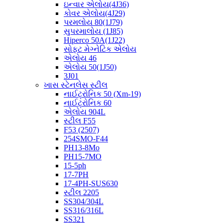
ઇન્વાર એલોય(4J36)
કોવર એલોય(4J29)
પરમલોય 80(1J79)
સુપરમાલોય (1J85)
Hiperco 50A(1J22)
સોફ્ટ મેગ્નેટિક એલોય
એલોય 46
એલોય 50(1J50)
3J01
ખાસ સ્ટેનલેસ સ્ટીલ
નાઈટ્રોનિક 50 (Xm-19)
નાઈટ્રોનિક 60
એલોય 904L
સ્ટીલ F55
F53 (2507)
254SMO-F44
PH13-8Mo
PH15-7MO
15-5ph
17-7PH
17-4PH-SUS630
સ્ટીલ 2205
SS304/304L
SS316/316L
SS321