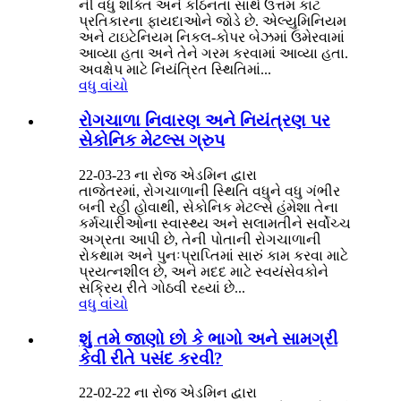
ની વધુ શક્તિ અને કઠિનતા સાથે ઉત્તમ કાટ
પ્રતિકારના ફાયદાઓને જોડે છે. એલ્યુમિનિયમ
અને ટાઇટેનિયમ નિકલ-કોપર બેઝમાં ઉમેરવામાં
આવ્યા હતા અને તેને ગરમ કરવામાં આવ્યા હતા.
અવક્ષેપ માટે નિયંત્રિત સ્થિતિમાં...
વધુ વાંચો
રોગચાળા નિવારણ અને નિયંત્રણ પર
સેકોનિક મેટલ્સ ગ્રુપ
22-03-23 ​​ના રોજ એડમિન દ્વારા
તાજેતરમાં, રોગચાળાની સ્થિતિ વધુને વધુ ગંભીર
બની રહી હોવાથી, સેકોનિક મેટલ્સે હંમેશા તેના
કર્મચારીઓના સ્વાસ્થ્ય અને સલામતીને સર્વોચ્ચ
અગ્રતા આપી છે, તેની પોતાની રોગચાળાની
રોકથામ અને પુનઃપ્રાપ્તિમાં સારું કામ કરવા માટે
પ્રયત્નશીલ છે, અને મદદ માટે સ્વયંસેવકોને
સક્રિય રીતે ગોઠવી રહ્યાં છે...
વધુ વાંચો
શું તમે જાણો છો કે ભાગો અને સામગ્રી
કેવી રીતે પસંદ કરવી?
22-02-22 ના રોજ એડમિન દ્વારા