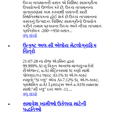
ઉચ્ચ તાપમાનની વસંત એ વિશિષ્ટ સામગ્રીના
ઉપયોગનો ઉલ્લેખ કરે છે, ઉચ્ચ તાપમાનના
વાતાવરણમાં કામ કરવાથી વસંતની સારી
સ્થિતિસ્થાપકતા હોઈ શકે છે.ઉચ્ચ તાપમાનના
વસંતનું ઉત્પાદન: વિશિષ્ટ સામગ્રીનો ઉપયોગ
કરીને તમામ પ્રકારના ઉચ્ચ અને નીચા તાપમાન
પ્રતિરોધક -200~+950 વસંત...
વધુ વાંચો
ઉત્કૃષ્ટ અલ-સી એલોય મેટલોગ્રાફિક
ચિત્રો
21-07-28 ના રોજ એડમિન દ્વારા
99.999% Al નું વિકૃત અનાજ માળખું;બાર્કર્સ
રીએજન્ટ, α-Al મેટ્રિક્સમાં Si કણો સાથે
પોલરાઇઝ્ડ લાઇટ Al-1% Si એઝ-કાસ્ટ
નમૂનો;"Si બ્લુ" એચ Al-7.12% Si, એઝ-કાસ્ટ,
પ્રાથમિક α-Al ડેંડ્રાઇટ્સ અને a-Al/Si eutectic
સાથે;"સી બ્લુ" ઇચ અલ -11....
વધુ વાંચો
સમાવેશ ખામીઓ ઉકેલવા માટેની
પદ્ધતિઓ