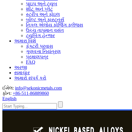
પાઇપ અને ટ્યુબ
શીટ અને પ્લેટ
સ્ટ્રીપ અને ફોઇલ
બોલ્ટ અને ફાસ્ટનર્સ
નિકલ એલોય ફોર્જિંગ ફ્લેંજ્સ
ઉચ્ચ તાપમાન વસંત
ટ્યુબિંગ હેન્જર
અમારા વિશે
ફેક્ટરી પ્રવાસ
ગુણવત્તા નિયંત્રણ
પ્રમાણપત્ર
FAQ
અરજી
સમાચાર
અમારો સંપર્ક કરો
ઈમેલ:
info@sekonicmetals.com
ફોન:
+86-511-86889860
English