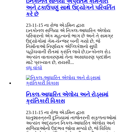
ઇનકોનલ સળિયા અપ્રતિમ કામગીરી
અને ટકાઉપણું સાથે ઉદ્યોગને પરિવર્તિત
કરે છે
23-11-15 ના રોજ એડમિન દ્વારા
ઇનકોનલ સળિયા એ નિકલ-આધારિત એલોય
પરિવારનો એક મહત્વનો ભાગ છે અને તે સમગ્ર
ઉદ્યોગોમાં ગેમ-ચેન્જર બની ગયો છે, જે
નિર્માતાઓ નિર્ણાયક એપ્લિકેશનો સુધી
પહોંચવાની રીતમાં ક્રાંતિ લાવે છે.ઇન્કોનલ રોડ
અત્યંત વાતાવરણમાં તેના અસાધારણ પ્રદર્શન
માટે પ્રખ્યાત છે, રાયસી...
વધુ વાંચો
નિકલ-આધારિત એલોય અને રોડ્સમાં
ક્રાંતિકારી વિકાસ
23-11-15 ના રોજ એડમિન દ્વારા
ધાતુશાસ્ત્રની દુનિયામાં તાજેતરની સફળતાઓમાં
અત્યંત અદ્યતન નિકલ-આધારિત એલોય અને
સળિયાઓનો ઉદભવ જોવા મળ્યો છે, જે વિવિધ