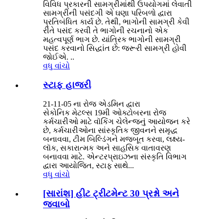
વિવિધ પ્રકારની સામગ્રીમાંથી ઉપયોગમાં લેવાતી
સામગ્રીની પસંદગી એ ઘણા પરિબળો દ્વારા
પ્રતિબંધિત કાર્ય છે. તેથી, ભાગોની સામગ્રી કેવી
રીતે પસંદ કરવી તે ભાગોની રચનાનો એક
મહત્વપૂર્ણ ભાગ છે. યાંત્રિક ભાગોની સામગ્રી
પસંદ કરવાનો સિદ્ધાંત છે: જરૂરી સામગ્રી હોવી
જોઈએ. ..
વધુ વાંચો
સ્ટાફ હાજરી
21-11-05 ના રોજ એડમિન દ્વારા
સેકોનિક મેટલ્સ 19મી ઓક્ટોબરના રોજ
કર્મચારીઓ માટે વૉકિંગ ચેલેન્જનું આયોજન કરે
છે, કર્મચારીઓના સાંસ્કૃતિક જીવનને સમૃદ્ધ
બનાવવા, ટીમ બિલ્ડિંગને મજબૂત કરવા, લક્ષ્ય-
લૉક, સકારાત્મક અને સાહસિક વાતાવરણ
બનાવવા માટે. એન્ટરપ્રાઇઝના સંસ્કૃતિ વિભાગ
દ્વારા આયોજિત, સ્ટાફ સાથે...
વધુ વાંચો
[સારાંશ] હીટ ટ્રીટમેન્ટ 30 પ્રશ્નો અને
જવાબો