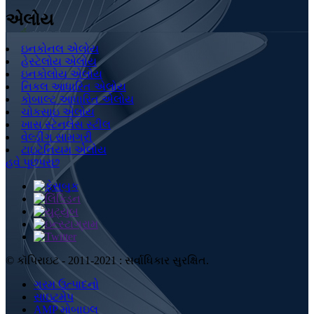
એલોય
ઇનકોનલ એલોય
હેસ્ટેલોય એલોય
ઇનકોલોય એલોય
નિકલ આધારિત એલોય
કોબાલ્ટ આધારિત એલોય
ચોકસાઇ એલોય
ખાસ સ્ટેનલેસ સ્ટીલ
વેલ્ડીંગ સામગ્રી
ટાઇટેનિયમ એલોય
હવે પૂછપરછ
© કૉપિરાઇટ - 2011-2021 : સર્વાધિકાર સુરક્ષિત.
ગરમ ઉત્પાદનો
સાઇટમેપ
AMP મોબાઇલ