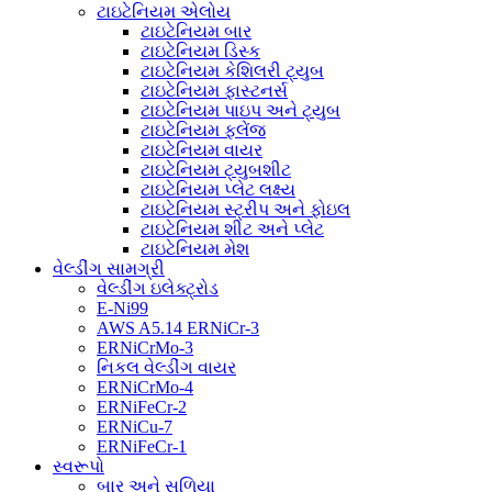
ટાઇટેનિયમ એલોય
ટાઇટેનિયમ બાર
ટાઇટેનિયમ ડિસ્ક
ટાઇટેનિયમ કેશિલરી ટ્યુબ
ટાઇટેનિયમ ફાસ્ટનર્સ
ટાઇટેનિયમ પાઇપ અને ટ્યુબ
ટાઇટેનિયમ ફ્લેંજ
ટાઇટેનિયમ વાયર
ટાઇટેનિયમ ટ્યુબશીટ
ટાઇટેનિયમ પ્લેટ લક્ષ્ય
ટાઇટેનિયમ સ્ટ્રીપ અને ફોઇલ
ટાઇટેનિયમ શીટ અને પ્લેટ
ટાઇટેનિયમ મેશ
વેલ્ડીંગ સામગ્રી
વેલ્ડીંગ ઇલેક્ટ્રોડ
E-Ni99
AWS A5.14 ERNiCr-3
ERNiCrMo-3
નિકલ વેલ્ડીંગ વાયર
ERNiCrMo-4
ERNiFeCr-2
ERNiCu-7
ERNiFeCr-1
સ્વરૂપો
બાર અને સળિયા