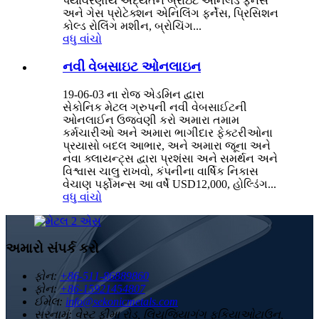
પર્યાવરણીય અદ્યતન બ્રાઇટ એનિલેડ ફર્નેસ
અને ગેસ પ્રોટેક્શન એનિલિંગ ફર્નેસ, પ્રિસિશન
કોલ્ડ રોલિંગ મશીન, બ્રોચિંગ...
વધુ વાંચો
નવી વેબસાઇટ ઓનલાઇન
19-06-03 ના રોજ એડમિન દ્વારા
સેકોનિક મેટલ ગ્રુપની નવી વેબસાઈટની
ઓનલાઈન ઉજવણી કરો અમારા તમામ
કર્મચારીઓ અને અમારા ભાગીદાર ફેક્ટરીઓના
પ્રયાસો બદલ આભાર, અને અમારા જૂના અને
નવા ક્લાયન્ટ્સ દ્વારા પ્રશંસા અને સમર્થન અને
વિશ્વાસ ચાલુ રાખવો, કંપનીના વાર્ષિક નિકાસ
વેચાણ પર્ફોમન્સ આ વર્ષે USD12,000, હોલ્ડિંગ...
વધુ વાંચો
અમારો સંપર્ક કરો
ફોન:
+86-511-86889860
ફોન:
+86-15921454807
ઈમેલ:
info@sekonicmetals.com
સરનામું:
વેસ્ટ ફીમા રોડ, લિયુજિયાગંગ ફુકિયાઓટાઉન,