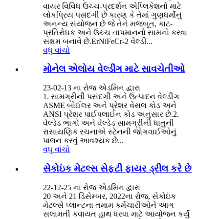
વાયર વિવિધ ઉચ્ચ-પ્રદર્શન એપ્લિકેશનો માટે
લોકપ્રિય પસંદગી છે કારણ કે તેમાં ગુણધર્મોનું
અનન્ય સંયોજન છે જે તેને મજબૂત, કાટ-
પ્રતિરોધક અને ઉચ્ચ તાપમાનનો સામનો કરવા
સક્ષમ બનાવે છે.ErNiFeCr-2 વેલ્ડી...
વધુ વાંચો
મોનેલ એલોય વેલ્ડીંગ માટે સાવચેતીઓ
23-02-13 ના રોજ એડમિન દ્વારા
1. સામગ્રીની પસંદગી અને ઉત્પાદન વેલ્ડીંગ
ASME બોઈલર અને પ્રેશર વેસલ કોડ અને
ANSI પ્રેશર પાઈપલાઈન કોડ અનુસાર છે.2.
વેલ્ડેડ ભાગો અને વેલ્ડેડ સામગ્રીની ધાતુની
રાસાયણિક રચનાએ સ્ટેનની જોગવાઈઓનું
પાલન કરવું આવશ્યક છે...
વધુ વાંચો
સેકોઇંક મેટલ્સ સેફ્ટી ફાયર ડ્રીલ કરે છે
22-12-25 ના રોજ એડમિન દ્વારા
20 અને 21 ડિસેમ્બર, 2022ના રોજ, સેકોઇંક
મેટલ્સે પ્લાન્ટના તમામ કર્મચારીઓને આગ
સલામતી કવાયત હાથ ધરવા માટે આયોજન કર્યું