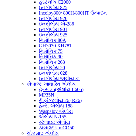
હેસ્ટેલોય C2000
ઇનકોલોય 825
Incoloy800/ 800H/800HT ઉત્પાદન
ઇનકોલોય 926
ઇનકોલોય એ-286
ઇનકોલોય 901
ઇનકોલોય 925
નિમોનિક 80A
GH3030 XH78T
નિમોનિક 75
નિમોનિક 90
નિમોનિક 263
ઇનકોલોય 20
ઇનકોલોય 028
ઇનકોલોય એલોય 31
કોબાલ્ટ આધારિત એલોય
હેન્સ 25(એલોય L605)
MP35N
રીફ્રેક્ટલોય 26 (R26)
હેન્સ એલોય 188
Waspaloy એલોય
એલોય N-155
સ્ટેલાઇટ એલોય
કોબાલ્ટ UmCO50
ચોકસાઇ એલોય