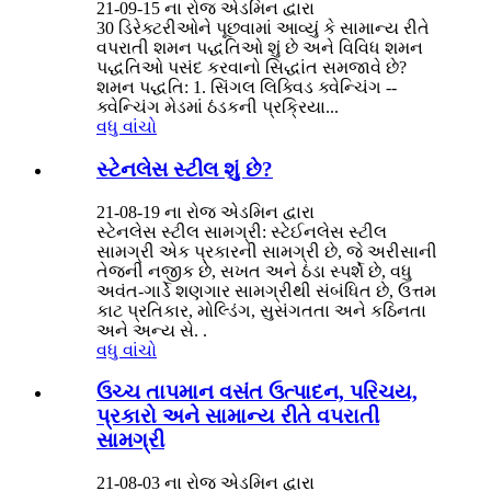
21-09-15 ના રોજ એડમિન દ્વારા
30 ડિરેક્ટરીઓને પૂછવામાં આવ્યું કે સામાન્ય રીતે
વપરાતી શમન પદ્ધતિઓ શું છે અને વિવિધ શમન
પદ્ધતિઓ પસંદ કરવાનો સિદ્ધાંત સમજાવે છે?
શમન પદ્ધતિ: 1. સિંગલ લિક્વિડ ક્વેન્ચિંગ --
ક્વેન્ચિંગ મેડમાં ઠંડકની પ્રક્રિયા...
વધુ વાંચો
સ્ટેનલેસ સ્ટીલ શું છે?
21-08-19 ના રોજ એડમિન દ્વારા
સ્ટેનલેસ સ્ટીલ સામગ્રી: સ્ટેઈનલેસ સ્ટીલ
સામગ્રી એક પ્રકારની સામગ્રી છે, જે અરીસાની
તેજની નજીક છે, સખત અને ઠંડા સ્પર્શે છે, વધુ
અવંત-ગાર્ડે શણગાર સામગ્રીથી સંબંધિત છે, ઉત્તમ
કાટ પ્રતિકાર, મોલ્ડિંગ, સુસંગતતા અને કઠિનતા
અને અન્ય સે. .
વધુ વાંચો
ઉચ્ચ તાપમાન વસંત ઉત્પાદન, પરિચય,
પ્રકારો અને સામાન્ય રીતે વપરાતી
સામગ્રી
21-08-03 ના રોજ એડમિન દ્વારા