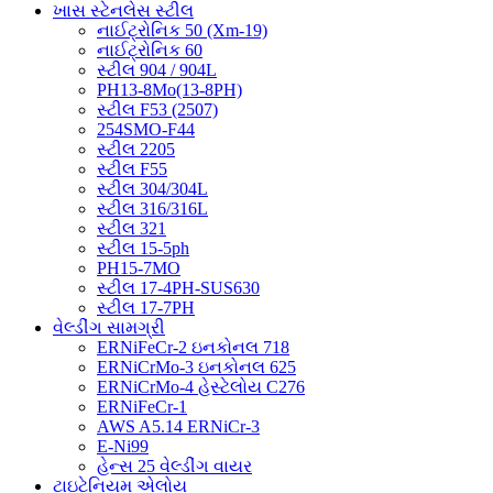
ખાસ સ્ટેનલેસ સ્ટીલ
નાઈટ્રોનિક 50 (Xm-19)
નાઈટ્રોનિક 60
સ્ટીલ 904 / 904L
PH13-8Mo(13-8PH)
સ્ટીલ F53 (2507)
254SMO-F44
સ્ટીલ 2205
સ્ટીલ F55
સ્ટીલ 304/304L
સ્ટીલ 316/316L
સ્ટીલ 321
સ્ટીલ 15-5ph
PH15-7MO
સ્ટીલ 17-4PH-SUS630
સ્ટીલ 17-7PH
વેલ્ડીંગ સામગ્રી
ERNiFeCr-2 ઇનકોનલ 718
ERNiCrMo-3 ઇનકોનલ 625
ERNiCrMo-4 હેસ્ટેલોય C276
ERNiFeCr-1
AWS A5.14 ERNiCr-3
E-Ni99
હેન્સ 25 વેલ્ડીંગ વાયર
ટાઇટેનિયમ એલોય