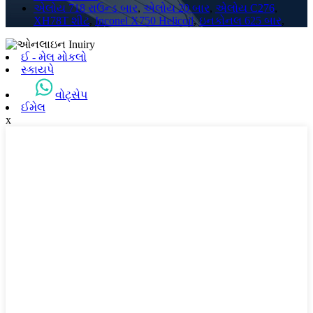
એલોય 718 રાઉન્ડ બાર
,
એલોય 20 બાર
,
એલોય C276
,
XH78T શીટ
,
Inconel X750 Helicoil
,
ઇનકોનલ 625 બાર
,
ઈ - મેલ મોકલો
સ્કાયપે
વોટ્સેપ
ઈમેલ
x