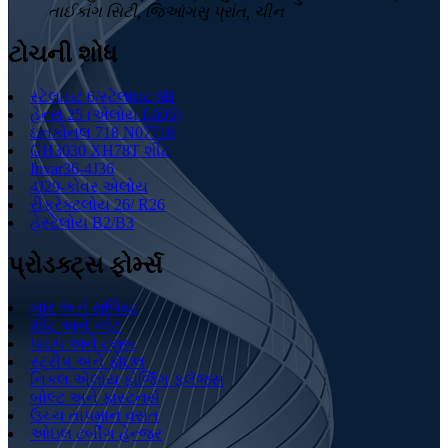
તાઈકાંગ સિટી, જિઆંગસુ પ્રાંત, ચીન
ટોચની શોધ
સ્ટેલાઇટ 6/સ્ટેલાઇટ 6B
હેન્સ 25 (એલોય L605)
ઇનકોનલ 718 N07718
GH3030 XH78T શીટ
Invar36-4J36
4J29-કોવર એલોય
રીફ્રેક્ટલોય 26/ R26
હેસ્ટેલોય B2/B3
પ્રોડક્ટ્સ ફોર્મ્સ
બાર અને સળિયા
શીટ અને પ્લેટ
પાઇપ અને ટ્યુબ
સ્ટ્રીપ અને ફોઇલ
નિકલ એલોય ફોર્જિંગ ફ્લેંજ્સ
બોલ્ટ અને ફાસ્ટનર્સ
ઉચ્ચ તાપમાન વસંત
ઓઇલ ટર્બીંગ હેન્જર