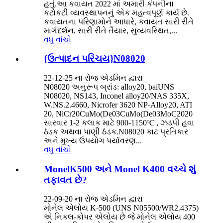
હતું.આ કવાયત 2022 માં અમારી કંપનીના
કટોકટી વ્યવસ્થાપનનું એક મહત્વપૂર્ણ કાર્ય છે.
કવાયતના પરિણામોને આધારે, કવાયત સારી રીતે
માર્ગદર્શન, સારી રીતે તૈયાર, સુવ્યવસ્થિત,...
વધુ વાંચો
{ઉત્પાદન પરિચય}N08020
22-12-25 ના રોજ એડમિન દ્વારા
N08020 અનુરૂપ બ્રાંડ: alloy20, baiUNS
N08020, NS143, Inconel alloy20/NAS 335X,
W.NS.2.4660, Nicrofer 3620 NP-Alloy20, ATI
20, NiCr20CuMo(De03CuMo(De03MoC2020
સારવાર 1-2 કલાક માટે 900-1150℃ , ઝડપી હવા
ઠંડક અથવા પાણી ઠંડક.N08020 કાટ પ્રતિકાર
અને મુખ્ય ઉપયોગ પર્યાવરણ...
વધુ વાંચો
MonelK500 અને Monel K400 વચ્ચે શું
તફાવત છે?
22-09-20 ના રોજ એડમિન દ્વારા
મોનેલ એલોય K-500 (UNS N05500/WR2.4375)
એ નિકલ-કોપર એલોય છે જે મોનેલ એલોય 400