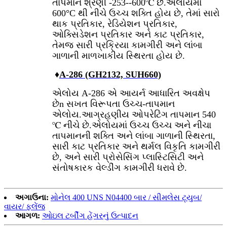
તાપમાન શ્રેણી -253--600℃ છે.એલોયમાં
600°C થી નીચે ઉચ્ચ શક્તિ હોય છે, તેમાં સારો
થાક પ્રતિકાર, રેડિયેશન પ્રતિકાર,
ઓક્સિડેશન પ્રતિકાર અને કાટ પ્રતિકાર,
તેમજ સારી પ્રક્રિયા કામગીરી અને લાંબા
ગાળાની માળખાકીય સ્થિરતા હોય છે.
♦
A-286 (GH2132, SUH660)
એલોય A-286 એ આયર્ન આધારિત અવક્ષેપ
છે
n સખત વિરૂપતા ઉચ્ચ-તાપમાન
એલોય.આગ્રહણીય ઓપરેટિંગ તાપમાન 540
℃ નીચે છે.એલોયમાં ઉચ્ચ ઉચ્ચ અને નીચા
તાપમાનની શક્તિ અને લાંબા ગાળાની સ્થિરતા,
સારી કાટ પ્રતિકાર અને થર્મલ વિકૃતિ કામગીરી
છે, અને સારી પ્રોસેસિંગ પ્લાસ્ટિસિટી અને
સંતોષકારક વેલ્ડીંગ કામગીરી ધરાવે છે.
અગાઉના:
મોનેલ 400 UNS N04400 બાર / સીમલેસ ટ્યુબ/
વાયર/ ફ્લેંજ
આગળ:
ઓઇલ ટર્બીંગ હેંગરનું ઉત્પાદન