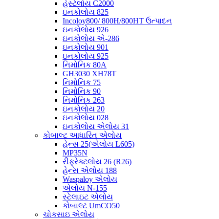
હેસ્ટેલોય C2000
ઇનકોલોય 825
Incoloy800/ 800H/800HT ઉત્પાદન
ઇનકોલોય 926
ઇનકોલોય એ-286
ઇનકોલોય 901
ઇનકોલોય 925
નિમોનિક 80A
GH3030 XH78T
નિમોનિક 75
નિમોનિક 90
નિમોનિક 263
ઇનકોલોય 20
ઇનકોલોય 028
ઇનકોલોય એલોય 31
કોબાલ્ટ આધારિત એલોય
હેન્સ 25(એલોય L605)
MP35N
રીફ્રેક્ટલોય 26 (R26)
હેન્સ એલોય 188
Waspaloy એલોય
એલોય N-155
સ્ટેલાઇટ એલોય
કોબાલ્ટ UmCO50
ચોકસાઇ એલોય