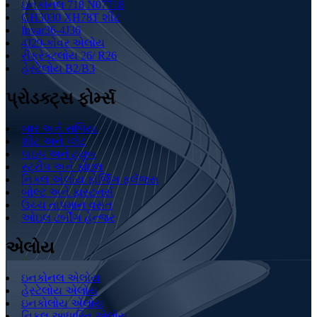
ઇનકોનલ 718 N07718
GH3030 XH78T શીટ
Invar36-4J36
4J29-કોવર એલોય
રીફ્રેક્ટલોય 26/ R26
હેસ્ટેલોય B2/B3
પ્રોડક્ટ્સ ફોર્મ્સ
બાર અને સળિયા
શીટ અને પ્લેટ
પાઇપ અને ટ્યુબ
સ્ટ્રીપ અને ફોઇલ
નિકલ એલોય ફોર્જિંગ ફ્લેંજ્સ
બોલ્ટ અને ફાસ્ટનર્સ
ઉચ્ચ તાપમાન વસંત
ઓઇલ ટર્બીંગ હેન્જર
એલોય
ઇનકોનલ એલોય
હેસ્ટેલોય એલોય
ઇનકોલોય એલોય
નિકલ આધારિત એલોય