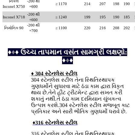
નિકલ
-200 થી
≥ 1170
214
207
198
190
Inconel X750
+600
-200 થી
Inconel X718
≥ 1240
199
195
190
185
+600
-200 થી
નિમોનિક 90
≥ 1100
220
216
208
202
+700
♦
♦
♦ ઉચ્ચ તાપમાન વસંત સામગ્રી લક્ષણો:
♦
♦
♦
♦ 304 સ્ટેનલેસ સ્ટીલ
304 સ્ટેનલેસ સ્ટીલ તેના સ્થિતિસ્થાપક
ગુણધર્મોને સુધારવા માટે ઠંડા કામ દ્વારા વિકૃત
થાય છે.તેને હીટ ટ્રીટમેન્ટ દ્વારા સખત કરી
શકાતું નથી.તે ઠંડા કામ દરમિયાન ચુંબકત્વ
ઉત્પન્ન કરશે.304 સ્ટેનલેસ સ્ટીલ મજબૂત કાટ
પ્રતિકાર અને સારી ભૌતિક ગુણધર્મો ધરાવે છે.
♦
316 સ્ટેનલેસ સ્ટીલ
316 સ્ટેનલેસ સ્ટીલ તેના સ્થિતિસ્થાપક