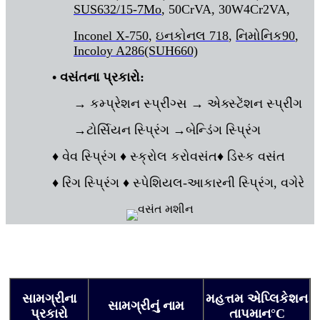
SUS632/15-7Mo
, 50CrVA, 30W4Cr2VA,
Inconel X-750
,
ઇનકોનલ 718
,
નિમોનિક90
,
Incoloy A286(SUH660)
• વસંતના પ્રકારો:
→ કમ્પ્રેશન સ્પ્રીંગ્સ → એક્સ્ટેંશન સ્પ્રીંગ
→ટોર્સિયન સ્પ્રિંગ →બેન્ડિંગ સ્પ્રિંગ
♦ વેવ સ્પ્રિંગ ♦
સ્ક્રોલ કરો
વસંત
♦ ડિસ્ક વસંત
♦ રિંગ સ્પ્રિંગ ♦ સ્પેશિયલ-આકારની સ્પ્રિંગ, વગેરે
સામગ્રીના
મહત્તમ એપ્લિકેશન
સામગ્રીનું નામ
પ્રકારો
તાપમાન
°C