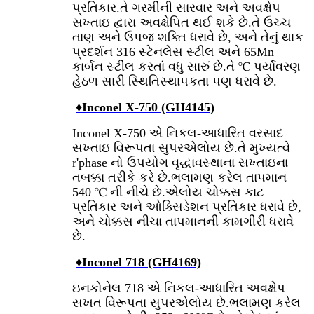
પ્રતિકાર.તે ગરમીની સારવાર અને અવક્ષેપ
સખ્તાઇ દ્વારા અવક્ષેપિત થઈ શકે છે.તે ઉચ્ચ
તાણ અને ઉપજ શક્તિ ધરાવે છે, અને તેનું થાક
પ્રદર્શન 316 સ્ટેનલેસ સ્ટીલ અને 65Mn
કાર્બન સ્ટીલ કરતાં વધુ સારું છે.તે ℃ પર્યાવરણ
હેઠળ સારી સ્થિતિસ્થાપકતા પણ ધરાવે છે.
♦
Inconel X-750 (GH4145)
Inconel X-750 એ નિકલ-આધારિત વરસાદ
સખ્તાઇ વિરૂપતા સુપરએલોય છે.તે મુખ્યત્વે
r'phase નો ઉપયોગ વૃદ્ધાવસ્થાના સખ્તાઇના
તબક્કા તરીકે કરે છે.ભલામણ કરેલ તાપમાન
540 ℃ ની નીચે છે.એલોય ચોક્કસ કાટ
પ્રતિકાર અને ઓક્સિડેશન પ્રતિકાર ધરાવે છે,
અને ચોક્કસ નીચા તાપમાનની કામગીરી ધરાવે
છે.
♦
Inconel 718 (GH4169)
ઇનકોનેલ 718 એ નિકલ-આધારિત અવક્ષેપ
સખત વિરૂપતા સુપરએલોય છે.ભલામણ કરેલ