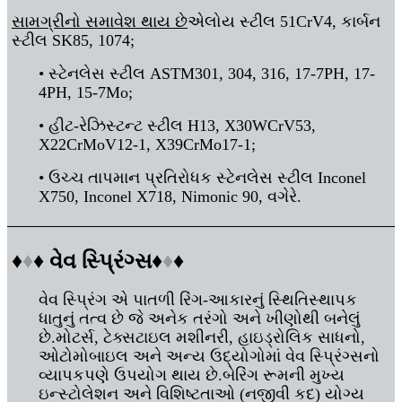
સામગ્રીનો સમાવેશ થાય છે
એલોય સ્ટીલ 51CrV4, કાર્બન
સ્ટીલ SK85, 1074;
• સ્ટેનલેસ સ્ટીલ ASTM301, 304, 316, 17-7PH, 17-
4PH, 15-7Mo;
• હીટ-રેઝિસ્ટન્ટ સ્ટીલ H13, X30WCrV53,
X22CrMoV12-1, X39CrMo17-1;
• ઉચ્ચ તાપમાન પ્રતિરોધક સ્ટેનલેસ સ્ટીલ Inconel
X750, Inconel X718, Nimonic 90, વગેરે.
♦
♦
♦ વેવ સ્પ્રિંગ્સ
♦
♦
♦
વેવ સ્પ્રિંગ એ પાતળી રિંગ-આકારનું સ્થિતિસ્થાપક
ધાતુનું તત્વ છે જે અનેક તરંગો અને ખીણોથી બનેલું
છે.મોટર્સ, ટેક્સટાઇલ મશીનરી, હાઇડ્રોલિક સાધનો,
ઓટોમોબાઇલ અને અન્ય ઉદ્યોગોમાં વેવ સ્પ્રિંગ્સનો
વ્યાપકપણે ઉપયોગ થાય છે.બેરિંગ રૂમની મુખ્ય
ઇન્સ્ટોલેશન અને વિશિષ્ટતાઓ (નજીવી કદ) યોગ્ય