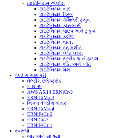
ટાઇટેનિયમ એલોય
ટાઇટેનિયમ બાર
ટાઇટેનિયમ ડિસ્ક
ટાઇટેનિયમ કેશિલરી ટ્યુબ
ટાઇટેનિયમ ફાસ્ટનર્સ
ટાઇટેનિયમ પાઇપ અને ટ્યુબ
ટાઇટેનિયમ ફ્લેંજ
ટાઇટેનિયમ વાયર
ટાઇટેનિયમ ટ્યુબશીટ
ટાઇટેનિયમ પ્લેટ લક્ષ્ય
ટાઇટેનિયમ સ્ટ્રીપ અને ફોઇલ
ટાઇટેનિયમ શીટ અને પ્લેટ
ટાઇટેનિયમ મેશ
વેલ્ડીંગ સામગ્રી
વેલ્ડીંગ ઇલેક્ટ્રોડ
E-Ni99
AWS A5.14 ERNiCr-3
ERNiCrMo-3
નિકલ વેલ્ડીંગ વાયર
ERNiCrMo-4
ERNiFeCr-2
ERNiCu-7
ERNiFeCr-1
સ્વરૂપો
બાર અને સળિયા