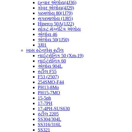
ઇન્વાર એલોય(4J36)
કોવર એલોય(4J29)
પરમલોય 80(1J79)
સુપરમાલોય (1J85)
Hiperco 50A(1J22)
સોફ્ટ મેગ્નેટિક એલોય
એલોય 46
એલોય 50(1J50)
3J01
ખાસ સ્ટેનલેસ સ્ટીલ
નાઈટ્રોનિક 50 (Xm-19)
નાઈટ્રોનિક 60
એલોય 904L
સ્ટીલ F55
F53 (2507)
254SMO-F44
PH13-8Mo
PH15-7MO
15-5ph
17-7PH
17-4PH-SUS630
સ્ટીલ 2205
SS304/304L
SS316/316L
SS321