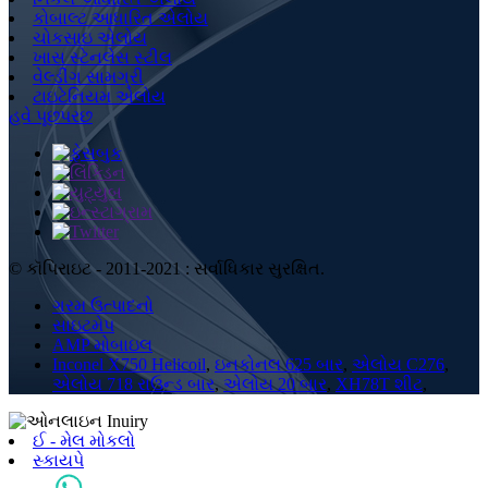
કોબાલ્ટ આધારિત એલોય
ચોકસાઇ એલોય
ખાસ સ્ટેનલેસ સ્ટીલ
વેલ્ડીંગ સામગ્રી
ટાઇટેનિયમ એલોય
હવે પૂછપરછ
© કૉપિરાઇટ - 2011-2021 : સર્વાધિકાર સુરક્ષિત.
ગરમ ઉત્પાદનો
સાઇટમેપ
AMP મોબાઇલ
Inconel X750 Helicoil
,
ઇનકોનલ 625 બાર
,
એલોય C276
,
એલોય 718 રાઉન્ડ બાર
,
એલોય 20 બાર
,
XH78T શીટ
,
ઈ - મેલ મોકલો
સ્કાયપે