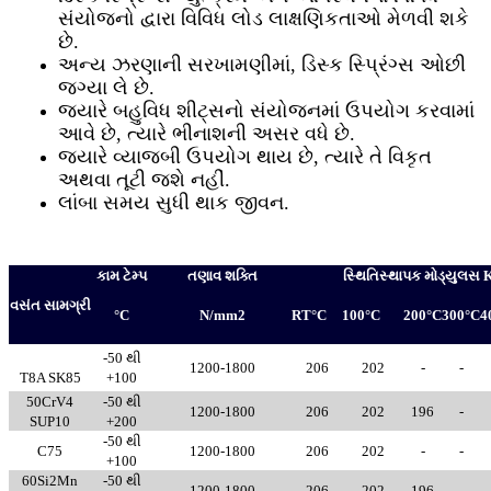
સંયોજનો દ્વારા વિવિધ લોડ લાક્ષણિકતાઓ મેળવી શકે
છે.
અન્ય ઝરણાની સરખામણીમાં, ડિસ્ક સ્પ્રિંગ્સ ઓછી
જગ્યા લે છે.
જ્યારે બહુવિધ શીટ્સનો સંયોજનમાં ઉપયોગ કરવામાં
આવે છે, ત્યારે ભીનાશની અસર વધે છે.
જ્યારે વ્યાજબી ઉપયોગ થાય છે, ત્યારે તે વિકૃત
અથવા તૂટી જશે નહીં.
લાંબા સમય સુધી થાક જીવન.
કામ ટેમ્પ
તણાવ શક્તિ
સ્થિતિસ્થાપક મોડ્યુલસ
વસંત સામગ્રી
°C
N/mm2
RT°C
100°C
200°C
300°C
4
-50 થી
1200-1800
206
202
-
-
T8A SK85
+100
50CrV4
-50 થી
1200-1800
206
202
196
-
SUP10
+200
-50 થી
C75
1200-1800
206
202
-
-
+100
60Si2Mn
-50 થી
1200-1800
206
202
196
-