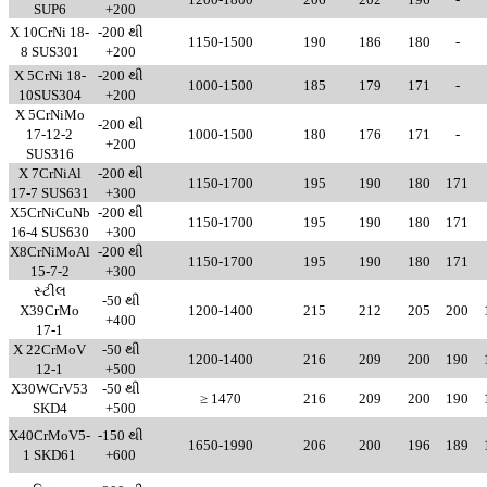
SUP6
+200
X 10CrNi 18-
-200 થી
1150-1500
190
186
180
-
8 SUS301
+200
X 5CrNi 18-
-200 થી
1000-1500
185
179
171
-
10SUS304
+200
X 5CrNiMo
-200 થી
17-12-2
1000-1500
180
176
171
-
+200
SUS316
X 7CrNiAl
-200 થી
1150-1700
195
190
180
171
17-7 SUS631
+300
X5CrNiCuNb
-200 થી
1150-1700
195
190
180
171
16-4 SUS630
+300
X8CrNiMoAl
-200 થી
1150-1700
195
190
180
171
15-7-2
+300
સ્ટીલ
-50 થી
X39CrMo
1200-1400
215
212
205
200
+400
17-1
X 22CrMoV
-50 થી
1200-1400
216
209
200
190
12-1
+500
X30WCrV53
-50 થી
≥ 1470
216
209
200
190
SKD4
+500
X40CrMoV5-
-150 થી
1650-1990
206
200
196
189
1 SKD61
+600