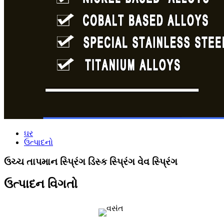
ઘર
ઉત્પાદનો
ઉચ્ચ તાપમાન સ્પ્રિંગ ડિસ્ક સ્પ્રિંગ વેવ સ્પ્રિંગ
ઉત્પાદન વિગતો