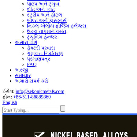
પાઇપ અને ટ્યુબ
શીટ અને પ્લેટ
સ્ટ્રીપ અને ફોઇલ
બોલ્ટ અને ફાસ્ટનર્સ
નિકલ એલોય ફોર્જિંગ ફ્લેંજ્સ
ઉચ્ચ તાપમાન વસંત
ટ્યુબિંગ હેન્જર
અમારા વિશે
ફેક્ટરી પ્રવાસ
ગુણવત્તા નિયંત્રણ
પ્રમાણપત્ર
FAQ
અરજી
સમાચાર
અમારો સંપર્ક કરો
ઈમેલ:
info@sekonicmetals.com
ફોન:
+86-511-86889860
English