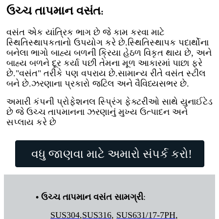
ઉચ્ચ તાપમાન વસંત
:
વસંત એક યાંત્રિક ભાગ છે જે કામ કરવા માટે
સ્થિતિસ્થાપકતાનો ઉપયોગ કરે છે.સ્થિતિસ્થાપક પદાર્થોના
બનેલા ભાગો બાહ્ય બળની ક્રિયા હેઠળ વિકૃત થાય છે, અને
બાહ્ય બળને દૂર કર્યા પછી તેમના મૂળ આકારમાં પાછા ફરે
છે."વસંત" તરીકે પણ વપરાય છે.સામાન્ય રીતે વસંત સ્ટીલ
બને છે.ઝરણાના પ્રકારો જટિલ અને વૈવિધ્યસભર છે.
અમારી કંપની પ્રોફેશનલ સ્પ્રિંગ ફેક્ટરીઓ સાથે યુનાઈટેડ
છે જે ઉચ્ચ તાપમાનના ઝરણાનું મુખ્ય ઉત્પાદન અને
સપ્લાય કરે છે
વધુ જાણવા માટે અમારો સંપર્ક કરો!
• ઉચ્ચ તાપમાન વસંત સામગ્રી
:
SUS304
,
SUS316
,
SUS631/17-7PH
,