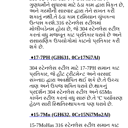
ગુણધર્મોને સુધારવા માટે ઠંડા કામ દ્વારા વિકૃત છે,
અને ગરમીની સારવાર દ્વારા તેને સખત કરી
શકાતું નથી.તે ઠંડા કામ દરમિયાન ચુંબકત્વ
ઉત્પન્ન કરશે.316 સ્ટેનલેસ સ્ટીલમાં
મોલીબડેનમ હોય છે, જે 304 સ્ટેનલેસ સ્ટીલ
કરતાં વધુ મજબૂત કાટ પ્રતિકાર ધરાવે છે અને
રાસાયણિક ઉપયોગોમાં કાટનો પ્રતિકાર કરી
શકે છે.
♦
17-7PH (GH631, 0Cr17Ni7Al)
304 સ્ટેનલેસ સ્ટીલ માટે 17-7PH સમાન કાટ
પ્રતિકાર, જે હીટ ટ્રીટમેન્ટ અને વરસાદ
સખ્તાઇ દ્વારા અવક્ષેપિત થઈ શકે છે.તે ઉચ્ચ
તાણ અને ઉપજ શક્તિ ધરાવે છે.થાકનું
પ્રદર્શન 304 સ્ટેનલેસ સ્ટીલ અને 65Mn
કાર્બન સ્ટીલ કરતાં વધુ સારું છે.તે ℃ પર્યાવરણ
હેઠળ સારી સ્થિતિસ્થાપકતા પણ ધરાવે છે.
♦
15-7Mo (GH632, 0Cr15Ni7Mo2Al)
15-7MoHas 316 સ્ટેનલેસ સ્ટીલ સમાન કાટ