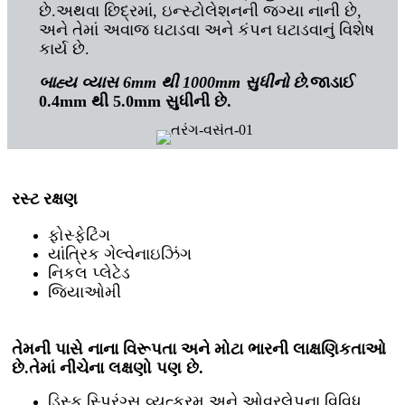
છે.અથવા છિદ્રમાં, ઇન્સ્ટોલેશનની જગ્યા નાની છે,
અને તેમાં અવાજ ઘટાડવા અને કંપન ઘટાડવાનું વિશેષ
કાર્ય છે.
બાહ્ય વ્યાસ 6mm થી 1000mm સુધીનો છે.
જાડાઈ
0.4mm થી 5.0mm સુધીની છે.
રસ્ટ રક્ષણ
ફોસ્ફેટિંગ
યાંત્રિક ગેલ્વેનાઇઝિંગ
નિકલ પ્લેટેડ
જિયાઓમી
તેમની પાસે નાના વિરૂપતા અને મોટા ભારની લાક્ષણિકતાઓ
છે.તેમાં નીચેના લક્ષણો પણ છે.
ડિસ્ક સ્પ્રિંગ્સ વ્યુત્ક્રમ અને ઓવરલેપના વિવિધ