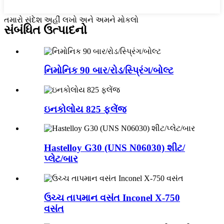
તમારો સંદેશ અહીં લખો અને અમને મોકલો
સંબંધિત ઉત્પાદનો
નિમોનિક 90 બાર/રોડ/સ્પ્રિંગ/બોલ્ટ
ઇનકોલોય 825 ફ્લેંજ
Hastelloy G30 (UNS N06030) શીટ/
પ્લેટ/બાર
ઉચ્ચ તાપમાન વસંત Inconel X-750
વસંત