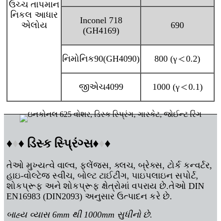
ઉચ્ચ તાપમાન
નિકલ આધાર
Inconel 718
એલોય
690
(GH4169)
નિમોનિક90(GH4090)
800 (γ＜0.2)
જીએચ4099
1000 (γ＜0.1)
♦
♦
♦ ડિસ્ક સ્પ્રિંગ્સ
♦
♦
♦
તેઓ મુખ્યત્વે વાલ્વ, ફ્લેંજ્સ, ક્લચ, બ્રેક્સ, ટોર્ક કન્વર્ટર,
હાઇ-વોલ્ટેજ સ્વીચ, બોલ્ટ ટાઈટીંગ, પાઇપલાઇન સપોર્ટ,
શોકપ્રૂફ અને શોકપ્રૂફ ક્ષેત્રોમાં વપરાય છે.તેઓ DIN
EN16983 (DIN2093) અનુસાર ઉત્પાદન કરે છે.
બાહ્ય વ્યાસ 6mm થી 1000mm સુધીનો છે.