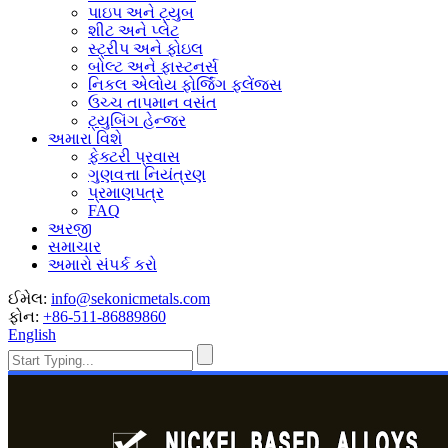
પાઇપ અને ટ્યુબ
શીટ અને પ્લેટ
સ્ટ્રીપ અને ફોઇલ
બોલ્ટ અને ફાસ્ટનર્સ
નિકલ એલોય ફોર્જિંગ ફ્લેંજ્સ
ઉચ્ચ તાપમાન વસંત
ટ્યુબિંગ હેન્જર
અમારા વિશે
ફેક્ટરી પ્રવાસ
ગુણવત્તા નિયંત્રણ
પ્રમાણપત્ર
FAQ
અરજી
સમાચાર
અમારો સંપર્ક કરો
ઈમેલ:
info@sekonicmetals.com
ફોન:
+86-511-86889860
English