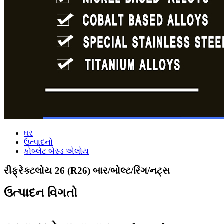
ઘર
ઉત્પાદનો
કોબ્લેટ બેસ્ડ એલોય
રીફ્રેક્ટલોય 26 (R26) બાર/બોલ્ટ/રિંગ/નટ્સ
ઉત્પાદન વિગતો