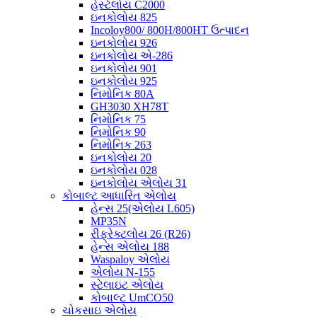
હેસ્ટેલોય C2000
ઇનકોલોય 825
Incoloy800/ 800H/800HT ઉત્પાદન
ઇનકોલોય 926
ઇનકોલોય એ-286
ઇનકોલોય 901
ઇનકોલોય 925
નિમોનિક 80A
GH3030 XH78T
નિમોનિક 75
નિમોનિક 90
નિમોનિક 263
ઇનકોલોય 20
ઇનકોલોય 028
ઇનકોલોય એલોય 31
કોબાલ્ટ આધારિત એલોય
હેન્સ 25(એલોય L605)
MP35N
રીફ્રેક્ટલોય 26 (R26)
હેન્સ એલોય 188
Waspaloy એલોય
એલોય N-155
સ્ટેલાઇટ એલોય
કોબાલ્ટ UmCO50
ચોકસાઇ એલોય