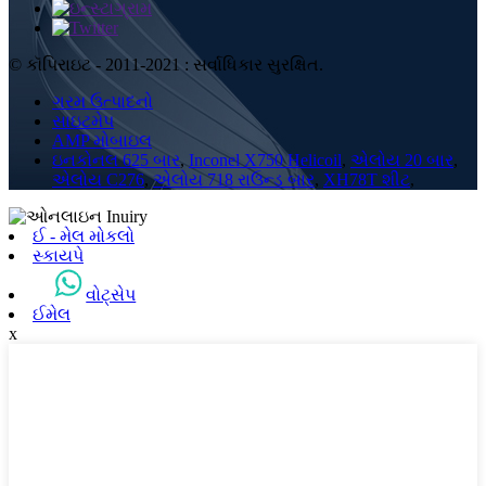
© કૉપિરાઇટ - 2011-2021 : સર્વાધિકાર સુરક્ષિત.
ગરમ ઉત્પાદનો
સાઇટમેપ
AMP મોબાઇલ
ઇનકોનલ 625 બાર
,
Inconel X750 Helicoil
,
એલોય 20 બાર
,
એલોય C276
,
એલોય 718 રાઉન્ડ બાર
,
XH78T શીટ
,
ઈ - મેલ મોકલો
સ્કાયપે
વોટ્સેપ
ઈમેલ
x