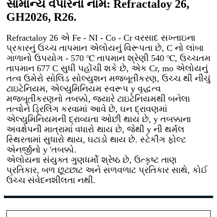
સામાન્ય વેપારના નામ: Refractaloy 26,
GH2026, R26.
Refractaloy 26 એ Fe - NI - Co - Cr વરસાદ સખ્તાઇના
પ્રકારનું ઉચ્ચ તાપમાન એલોયનું વિરૂપતા છે, C નો લાંબા
ગાળાનો ઉપયોગ - 570 ℃ તાપમાન શ્રેણી 540 ℃, ઉચ્ચતમ
તાપમાન 677 C સુધી પહોંચી શકે છે, એક Cr, mo એલોયનું
તત્વ ઉમેરો સોલિડ સોલ્યુશન મજબૂતીકરણ, ઉચ્ચ થી નીચું
ટાઇટેનિયમ, એલ્યુમિનિયમ સ્વરૂપ y વૃદ્ધત્વ
મજબૂતીકરણનો તબક્કો, જ્યારે ટાઇટેનિયમથી બનેલા
તત્વોને ડ્રિલિંગ કરવામાં આવે છે, ઘન દ્રાવણમાં
એલ્યુમિનિયમની દ્રાવ્યતા ઓછી થાય છે, y તબક્કાના
અવક્ષેપની માત્રામાં વધારો થાય છે, જેથી y ની થર્મલ
સ્થિરતામાં સુધારો થાય, ઘટાડો થાય છે. સ્ટેકીંગ ફોલ્ટ
એનર્જીનો y 'તબક્કો.
એલોયના સંયુક્ત ગુણધર્મો શ્રેષ્ઠ છે, ઉત્કૃષ્ટ તાણ
પ્રતિકાર, બળ છૂટછાટ અને સળવળાટ પ્રતિકાર સાથે, કોઈ
ઉચ્ચ સંવેદનશીલતા નથી.