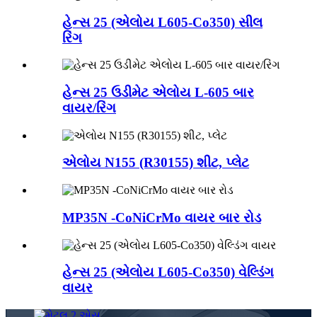
હેન્સ 25 (એલોય L605-Co350) સીલ
રિંગ
હેન્સ 25 ઉડીમેટ એલોય L-605 બાર
વાયર/રિંગ
એલોય N155 (R30155) શીટ, પ્લેટ
MP35N -CoNiCrMo વાયર બાર રોડ
હેન્સ 25 (એલોય L605-Co350) વેલ્ડિંગ
વાયર