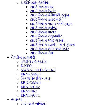
ટાઇટેનિયમ એલોય
ટાઇટેનિયમ બાર
ટાઇટેનિયમ ડિસ્ક
ટાઇટેનિયમ કેશિલરી ટ્યુબ
ટાઇટેનિયમ ફાસ્ટનર્સ
ટાઇટેનિયમ પાઇપ અને ટ્યુબ
ટાઇટેનિયમ ફ્લેંજ
ટાઇટેનિયમ વાયર
ટાઇટેનિયમ ટ્યુબશીટ
ટાઇટેનિયમ પ્લેટ લક્ષ્ય
ટાઇટેનિયમ સ્ટ્રીપ અને ફોઇલ
ટાઇટેનિયમ શીટ અને પ્લેટ
ટાઇટેનિયમ મેશ
વેલ્ડીંગ સામગ્રી
વેલ્ડીંગ ઇલેક્ટ્રોડ
E-Ni99
AWS A5.14 ERNiCr-3
ERNiCrMo-3
નિકલ વેલ્ડીંગ વાયર
ERNiCrMo-4
ERNiFeCr-2
ERNiCu-7
ERNiFeCr-1
સ્વરૂપો
બાર અને સળિયા