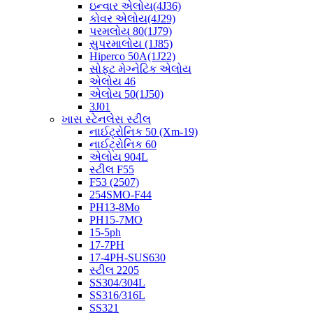
ઇન્વાર એલોય(4J36)
કોવર એલોય(4J29)
પરમલોય 80(1J79)
સુપરમાલોય (1J85)
Hiperco 50A(1J22)
સોફ્ટ મેગ્નેટિક એલોય
એલોય 46
એલોય 50(1J50)
3J01
ખાસ સ્ટેનલેસ સ્ટીલ
નાઈટ્રોનિક 50 (Xm-19)
નાઈટ્રોનિક 60
એલોય 904L
સ્ટીલ F55
F53 (2507)
254SMO-F44
PH13-8Mo
PH15-7MO
15-5ph
17-7PH
17-4PH-SUS630
સ્ટીલ 2205
SS304/304L
SS316/316L
SS321