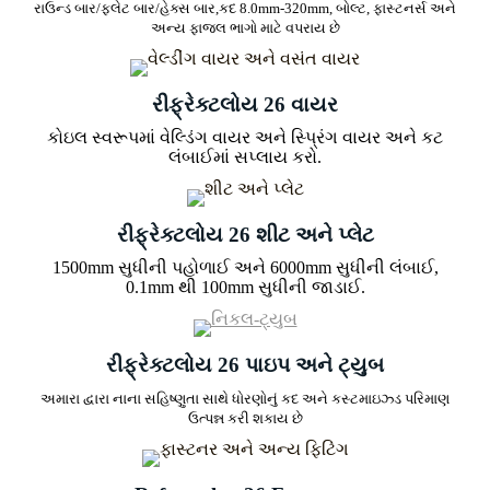
રાઉન્ડ બાર/ફ્લેટ બાર/હેક્સ બાર,
કદ 8.0mm-320mm, બોલ્ટ, ફાસ્ટનર્સ અને
અન્ય ફાજલ ભાગો માટે વપરાય છે
રીફ્રેક્ટલોય 26 વાયર
કોઇલ સ્વરૂપમાં વેલ્ડિંગ વાયર અને સ્પ્રિંગ વાયર અને કટ
લંબાઈમાં સપ્લાય કરો.
રીફ્રેક્ટલોય 26 શીટ અને પ્લેટ
1500mm સુધીની પહોળાઈ અને 6000mm સુધીની લંબાઈ,
0.1mm થી 100mm સુધીની જાડાઈ.
રીફ્રેક્ટલોય 26 પાઇપ અને ટ્યુબ
અમારા દ્વારા નાના સહિષ્ણુતા સાથે ધોરણોનું કદ અને કસ્ટમાઇઝ્ડ પરિમાણ
ઉત્પન્ન કરી શકાય છે