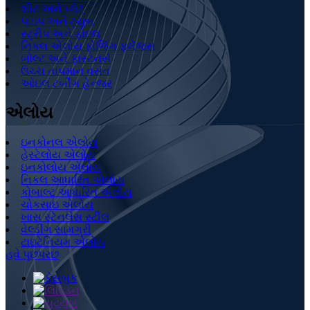
શીટ અને પ્લેટ
પાઇપ અને ટ્યુબ
સ્ટ્રીપ અને ફોઇલ
નિકલ એલોય ફોર્જિંગ ફ્લેંજ્સ
બોલ્ટ અને ફાસ્ટનર્સ
ઉચ્ચ તાપમાન વસંત
ઓઇલ ટર્બીંગ હેન્જર
એલોય
ઇનકોનલ એલોય
હેસ્ટેલોય એલોય
ઇનકોલોય એલોય
નિકલ આધારિત એલોય
કોબાલ્ટ આધારિત એલોય
ચોકસાઇ એલોય
ખાસ સ્ટેનલેસ સ્ટીલ
વેલ્ડીંગ સામગ્રી
ટાઇટેનિયમ એલોય
હવે પૂછપરછ