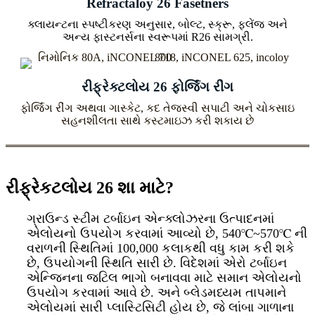
Refractaloy 26 Fasetners
ક્લાયન્ટના સ્પષ્ટીકરણ અનુસાર, બોલ્ટ, સ્ક્રૂ, ફ્લેંજ અને
અન્ય ફાસ્ટનર્સના સ્વરૂપમાં R26 સામગ્રી.
રીફ્રેક્ટલોય 26 ફોર્જિંગ રીંગ
ફોર્જિંગ રીંગ અથવા ગાસ્કેટ, કદ તેજસ્વી સપાટી અને ચોકસાઇ
સહનશીલતા સાથે કસ્ટમાઇઝ કરી શકાય છે
રીફ્રેકટલોય 26 શા માટે?
ગ્રાઉન્ડ સ્ટીમ ટર્બાઇન એન્ક્લોઝરના ઉત્પાદનમાં
એલોયનો ઉપયોગ કરવામાં આવ્યો છે, 540℃~570℃ ની
વરાળની સ્થિતિમાં 100,000 કલાકથી વધુ કામ કરી શકે
છે, ઉપયોગની સ્થિતિ સારી છે. વિદેશમાં એરો ટર્બાઇન
એન્જિનના જટિલ ભાગો બનાવવા માટે સમાન એલોયનો
ઉપયોગ કરવામાં આવે છે. અને બ્લેડમધ્યમ તાપમાને
એલોયમાં સારી પ્લાસ્ટિસિટી હોય છે, જે લાંબા ગાળાના