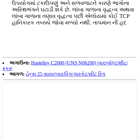
ઉપયોગમાં ટકાઉપણું અને સળવળાટને કારણે ભાગોના
અસ્થિભંગને ઘટાડી શકે છે. લાંબા ગાળાના વૃદ્ધત્વ અથવા
લાંબા ગાળાના તણાવ વૃદ્ધત્વ પછી એલોયમાં કોઈ TCP
હાનિકારક તબક્કો જોવા મળ્યો નથી. તાપમાન ની હદ
અગાઉના:
Hastelloy C2000 (UNS N06200) બાર/બોલ્ટ/શીટ/
સ્ક્રુ
આગળ:
હેન્સ 25 વાયર/બાર/રિંગ/ગાસ્કેટ/સીટ રિંગ