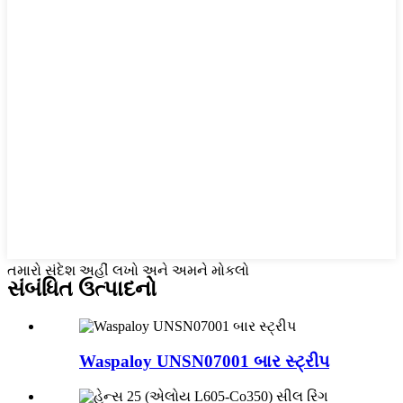
તમારો સંદેશ અહીં લખો અને અમને મોકલો
સંબંધિત ઉત્પાદનો
Waspaloy UNSN07001 બાર સ્ટ્રીપ