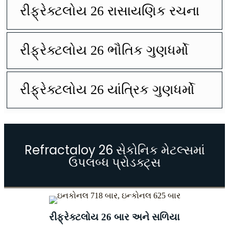
રીફ્રેક્ટલોય 26 રાસાયણિક રચના
રીફ્રેક્ટલોય 26 ભૌતિક ગુણધર્મો
રીફ્રેક્ટલોય 26 યાંત્રિક ગુણધર્મો
Refractaloy 26 સેકોનિક મેટલ્સમાં
ઉપલબ્ધ પ્રોડક્ટ્સ
રીફ્રેક્ટલોય 26 બાર અને સળિયા