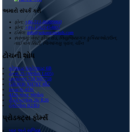
અમારો સંપર્ક કરો
ફોન:
+86-511-86889860
ફોન:
+86-15921454807
ઈમેલ:
info@sekonicmetals.com
સરનામું:
વેસ્ટ ફીમા રોડ, લિયુજિયાગંગ ફુકિયાઓટાઉન,
તાઈકાંગ સિટી, જિઆંગસુ પ્રાંત, ચીન
ટોચની શોધ
સ્ટેલાઇટ 6/સ્ટેલાઇટ 6B
હેન્સ 25 (એલોય L605)
ઇનકોનલ 718 N07718
GH3030 XH78T શીટ
Invar36-4J36
4J29-કોવર એલોય
રીફ્રેક્ટલોય 26/ R26
હેસ્ટેલોય B2/B3
પ્રોડક્ટ્સ ફોર્મ્સ
બાર અને સળિયા