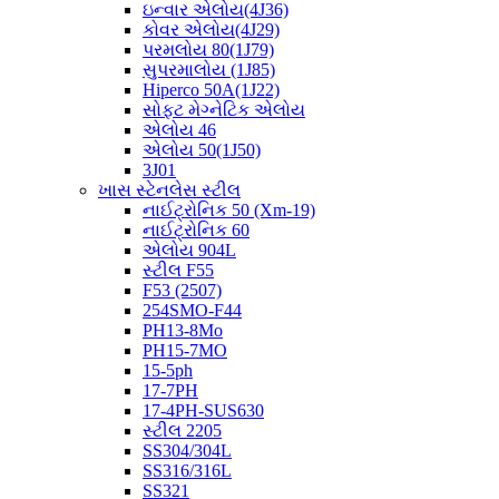
ઇન્વાર એલોય(4J36)
કોવર એલોય(4J29)
પરમલોય 80(1J79)
સુપરમાલોય (1J85)
Hiperco 50A(1J22)
સોફ્ટ મેગ્નેટિક એલોય
એલોય 46
એલોય 50(1J50)
3J01
ખાસ સ્ટેનલેસ સ્ટીલ
નાઈટ્રોનિક 50 (Xm-19)
નાઈટ્રોનિક 60
એલોય 904L
સ્ટીલ F55
F53 (2507)
254SMO-F44
PH13-8Mo
PH15-7MO
15-5ph
17-7PH
17-4PH-SUS630
સ્ટીલ 2205
SS304/304L
SS316/316L
SS321