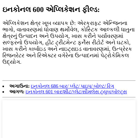
ઇનકોનલ 600 એપ્લિકેશન ફીલ્ડ:
એપ્લિકેશન ક્ષેત્ર ખૂબ વ્યાપક છે: એરક્રાફ્ટ એન્જિનના
ભાગો, વાતાવરણમાં ધોવાણ થર્મોવેલ, કોસ્ટિક આલ્કલી ધાતુના
ક્ષેત્રનું ઉત્પાદન અને ઉપયોગ, ખાસ કરીને પર્યાવરણમાં
સલ્ફરનો ઉપયોગ, હીટ ટ્રીટમેન્ટ ફર્નેસ રીટોર્ટ અને ઘટકો,
ખાસ કરીને કાર્બાઇડ અને નાઇટ્રાઇડ વાતાવરણમાં, ઉત્પ્રેરક
રિજનરેટર અને રિએક્ટર વગેરેના ઉત્પાદનમાં પેટ્રોકેમિકલ
ઉદ્યોગ.
અગાઉના:
ઇનકોનલ 686 બાર/ પ્લેટ/ પાઇપ/ બોલ્ટ/ રિંગ
આગળ:
ઇનકોનલ 601 બાર/શીટ/પ્લેટ/સીમલેસ ટ્યુબ/બોલ્ટ્સ