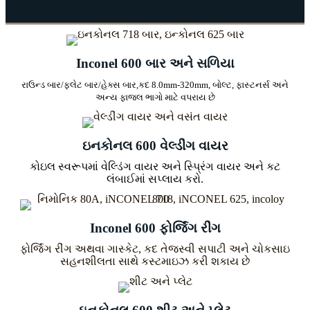
Inconel 600 બાર અને સળિયા
રાઉન્ડ બાર/ફ્લેટ બાર/હેક્સ બાર,
કદ 8.0mm-320mm, બોલ્ટ, ફાસ્ટનર્સ અને
અન્ય ફાજલ ભાગો માટે વપરાય છે
ઇનકોનલ 600 વેલ્ડીંગ વાયર
કોઇલ સ્વરૂપમાં વેલ્ડિંગ વાયર અને સ્પ્રિંગ વાયર અને કટ
લંબાઈમાં સપ્લાય કરો.
Inconel 600 ફોર્જિંગ રીંગ
ફોર્જિંગ રીંગ અથવા ગાસ્કેટ, કદ તેજસ્વી સપાટી અને ચોકસાઇ
સહનશીલતા સાથે કસ્ટમાઇઝ કરી શકાય છે