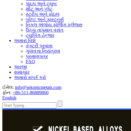
પાઇપ અને ટ્યુબ
શીટ અને પ્લેટ
સ્ટ્રીપ અને ફોઇલ
બોલ્ટ અને ફાસ્ટનર્સ
નિકલ એલોય ફોર્જિંગ ફ્લેંજ્સ
ઉચ્ચ તાપમાન વસંત
ટ્યુબિંગ હેન્જર
અમારા વિશે
ફેક્ટરી પ્રવાસ
ગુણવત્તા નિયંત્રણ
પ્રમાણપત્ર
FAQ
અરજી
સમાચાર
અમારો સંપર્ક કરો
ઈમેલ:
info@sekonicmetals.com
ફોન:
+86-511-86889860
English