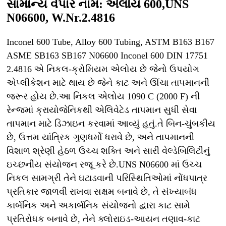
સામાન્ય વેપાર નામ: એલોય 600,
UNS
N06600, W.Nr.2.4816
Inconel 600 Tube, Alloy 600 Tubing, ASTM B163 B167
ASME SB163 SB167 N06600 Inconel 600 DIN 17751
2.4816 એ નિકલ-ક્રોમિયમ એલોય છે જેનો ઉપયોગ
એપ્લીકેશન માટે થાય છે જેને કાટ અને ઊંચા તાપમાનની
જરૂર હોય છે.આ નિકલ એલોય 1090 C (2000 F) ની
રેન્જમાં ક્રાયોજેનિકથી એલિવેટેડ તાપમાન સુધી સેવા
તાપમાન માટે ડિઝાઇન કરવામાં આવ્યું હતું.તે બિન-ચુંબકીય
છે, ઉત્તમ યાંત્રિક ગુણધર્મો ધરાવે છે, અને તાપમાનની
વિશાળ શ્રેણી હેઠળ ઉચ્ચ શક્તિ અને સારી વેલ્ડેબિલિટીનું
ઇચ્છનીય સંયોજન રજૂ કરે છે.UNS N06600 માં ઉચ્ચ
નિકલ સામગ્રી તેને ઘટાડવાની પરિસ્થિતિઓમાં નોંધપાત્ર
પ્રતિકાર જાળવી રાખવા સક્ષમ બનાવે છે, તે સંખ્યાબંધ
કાર્બનિક અને અકાર્બનિક સંયોજનો દ્વારા કાટ સામે
પ્રતિરોધક બનાવે છે, તેને ક્લોરાઇડ-આયન તણાવ-કાટ