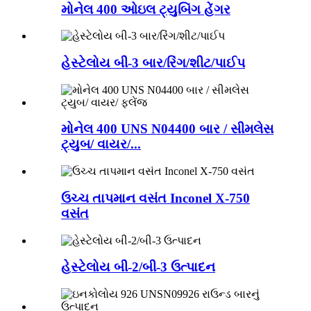
મોનેલ 400 ઓઇલ ટ્યુબિંગ હેંગર
હેસ્ટેલોય બી-3 બાર/રિંગ/શીટ/પાઈપ
મોનેલ 400 UNS N04400 બાર / સીમલેસ
ટ્યુબ/ વાયર/...
ઉચ્ચ તાપમાન વસંત Inconel X-750
વસંત
હેસ્ટેલોય બી-2/બી-3 ઉત્પાદન