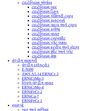
ટાઇટેનિયમ એલોય
ટાઇટેનિયમ બાર
ટાઇટેનિયમ ડિસ્ક
ટાઇટેનિયમ કેશિલરી ટ્યુબ
ટાઇટેનિયમ ફાસ્ટનર્સ
ટાઇટેનિયમ પાઇપ અને ટ્યુબ
ટાઇટેનિયમ ફ્લેંજ
ટાઇટેનિયમ વાયર
ટાઇટેનિયમ ટ્યુબશીટ
ટાઇટેનિયમ પ્લેટ લક્ષ્ય
ટાઇટેનિયમ સ્ટ્રીપ અને ફોઇલ
ટાઇટેનિયમ શીટ અને પ્લેટ
ટાઇટેનિયમ મેશ
વેલ્ડીંગ સામગ્રી
વેલ્ડીંગ ઇલેક્ટ્રોડ
E-Ni99
AWS A5.14 ERNiCr-3
ERNiCrMo-3
નિકલ વેલ્ડીંગ વાયર
ERNiCrMo-4
ERNiFeCr-2
ERNiCu-7
ERNiFeCr-1
સ્વરૂપો
બાર અને સળિયા