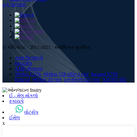
હવે પૂછપરછ
© કૉપિરાઇટ - 2011-2021 : સર્વાધિકાર સુરક્ષિત.
ગરમ ઉત્પાદનો
સાઇટમેપ
AMP મોબાઇલ
એલોય C276
,
એલોય 718 રાઉન્ડ બાર
,
Inconel X750
Helicoil
,
એલોય 20 બાર
,
ઇનકોનલ 625 બાર
,
XH78T શીટ
,
ઈ - મેલ મોકલો
સ્કાયપે
વોટ્સેપ
ઈમેલ
x