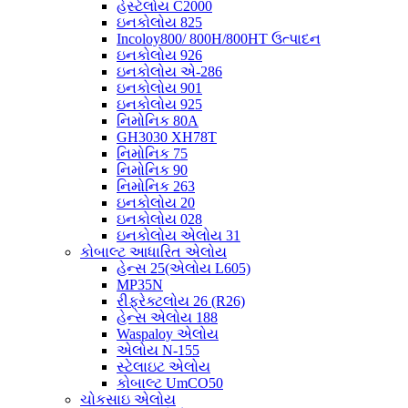
હેસ્ટેલોય C2000
ઇનકોલોય 825
Incoloy800/ 800H/800HT ઉત્પાદન
ઇનકોલોય 926
ઇનકોલોય એ-286
ઇનકોલોય 901
ઇનકોલોય 925
નિમોનિક 80A
GH3030 XH78T
નિમોનિક 75
નિમોનિક 90
નિમોનિક 263
ઇનકોલોય 20
ઇનકોલોય 028
ઇનકોલોય એલોય 31
કોબાલ્ટ આધારિત એલોય
હેન્સ 25(એલોય L605)
MP35N
રીફ્રેક્ટલોય 26 (R26)
હેન્સ એલોય 188
Waspaloy એલોય
એલોય N-155
સ્ટેલાઇટ એલોય
કોબાલ્ટ UmCO50
ચોકસાઇ એલોય