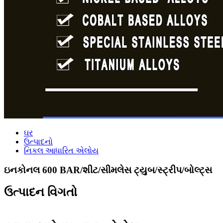
ઘર
ઉત્પાદનો
નિકલ આધારિત એલોય
ઇનકોનલ 600 BAR/શીટ/સીમલેસ ટ્યુબ/સ્ટ્રીપ/બોલ્ટ્સ
ઉત્પાદન વિગતો