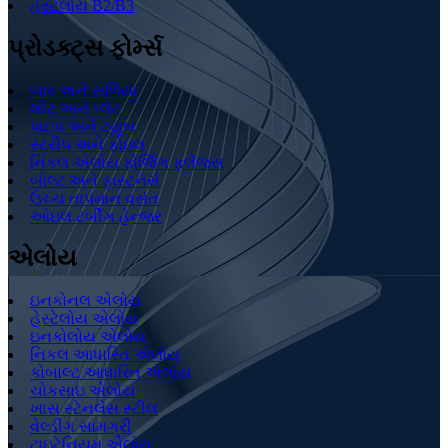
હેસ્ટેલોય B2/B3
પ્રોડક્ટ્સ ફોર્મ્સ
બાર અને સળિયા
શીટ અને પ્લેટ
પાઇપ અને ટ્યુબ
સ્ટ્રીપ અને ફોઇલ
નિકલ એલોય ફોર્જિંગ ફ્લેંજ્સ
બોલ્ટ અને ફાસ્ટનર્સ
ઉચ્ચ તાપમાન વસંત
ઓઇલ ટર્બીંગ હેન્જર
એલોય
ઇનકોનલ એલોય
હેસ્ટેલોય એલોય
ઇનકોલોય એલોય
નિકલ આધારિત એલોય
કોબાલ્ટ આધારિત એલોય
ચોકસાઇ એલોય
ખાસ સ્ટેનલેસ સ્ટીલ
વેલ્ડીંગ સામગ્રી
ટાઇટેનિયમ એલોય