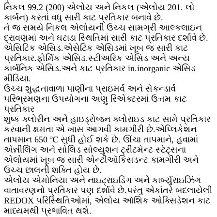
નિકલ 99.2 (200) એલોય અને નિકલ (એલોય 201. લો
કાર્બન) કરતાં વધુ સારી કાટ પ્રતિકાર બનાવે છે.
તે જ સમયે નિકલ એલોયની ઉચ્ચ સામગ્રી આલ્કલાઇન
દ્રાવણમાં અને ઘટાડા સ્થિતિમાં સારી કાટ પ્રતિકાર દર્શાવે છે.
એસિટિક એસિડ.એસેટિક એસિડમાં ખૂબ જ સારી કાટ
પ્રતિકાર.ફોર્મિક એસિડ.સ્ટીઅરિક એસિડ અને અન્ય
કાર્બનિક એસિડ.અને કાટ પ્રતિકાર in.inorganic એસિડ
મીડિયા.
ઉચ્ચ શુદ્ધતાવાળા પાણીના પ્રાઇમર્વ અને સેકન્ડાર્વ
પરિભ્રમણના ઉપયોગના અણુ રિએક્ટરમાં ઉત્તમ કાટ
પ્રતિકાર
શુષ્ક ક્લોરીન અને હાઇડ્રોજન ક્લોરાઇડ કાટ સામે પ્રતિકાર
કરવાની ક્ષમતા એ ખાસ આગવી કામગીરી છે.એપ્લિકેશન
તાપમાન 650 ℃ સુધી હોઈ શકે છે. ઊંચા તાપમાને, હવામાં
એન્નીલિંગ અને સોલિડ સોલ્યુશન ટ્રીટમેન્ટ સ્ટેટ્સના
એલોયમાં ખૂબ જ સારી એન્ટીઑકિસડન્ટ કામગીરી અને
ઉચ્ચ છાલની શક્તિ હોય છે.
એલોય એમોનિયા અને નાઇટ્રાઇડિંગ અને કાર્બ્યુરાઇઝિંગ
વાતાવરણનો પ્રતિકાર પણ દર્શાવે છે.પરંતુ એકાંતરે બદલાયેલી
REDOX પરિસ્થિતિઓમાં, એલોય આંશિક ઓક્સિડેશન કાટ
માધ્યમથી પ્રભાવિત થશે.