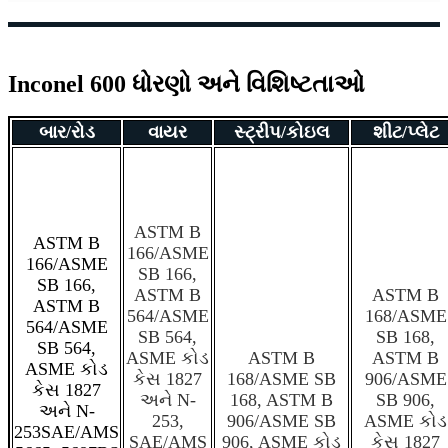
Inconel 600 ધોરણો અને વિશિષ્ટતાઓ
બાર/રોડ
વાયર
સ્ટ્રીપ/કોઇલ
શીટ/પ્લેટ
ASTM B
ASTM B
166/ASME
166/ASME
SB 166,
SB 166,
ASTM B
ASTM B
ASTM B
564/ASME
168/ASME
564/ASME
SB 564,
SB 168,
SB 564,
ASME કોડ
ASTM B
ASTM B
ASME કોડ
કેસ 1827
168/ASME SB
906/ASME
કેસ 1827
અને N-
168, ASTM B
SB 906,
અને N-
253,
906/ASME SB
ASME કોડ
253SAE/AMS
SAE/AMS
906, ASME કોડ
કેસ 1827