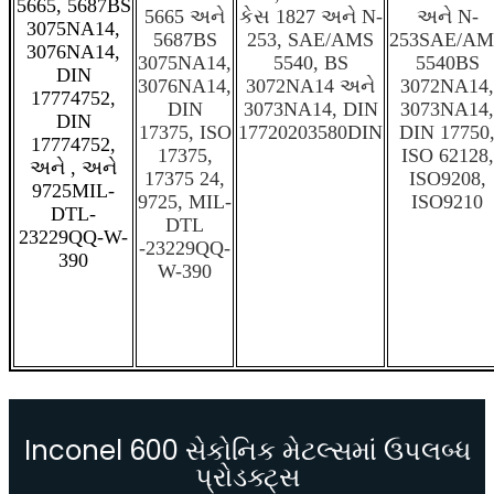
5665, 5687BS
5665 અને
કેસ 1827 અને N-
અને N-
3075NA14,
5687BS
253, SAE/AMS
253SAE/AM
3076NA14,
3075NA14,
5540, BS
5540BS
DIN
3076NA14,
3072NA14 અને
3072NA14,
17774752,
DIN
3073NA14, DIN
3073NA14,
DIN
17375, ISO
17720203580DIN
DIN 17750
17774752,
17375,
ISO 62128,
અને , અને
17375 24,
ISO9208,
9725MIL-
9725, MIL-
ISO9210
DTL-
DTL
23229QQ-W-
-23229QQ-
390
W-390
Inconel 600 સેકોનિક મેટલ્સમાં ઉપલબ્ધ
પ્રોડક્ટ્સ