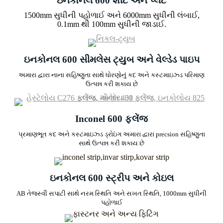
ઇનકોનલ 600 શીટ અને પ્લેટ
1500mm સુધીની પહોળાઈ અને 6000mm સુધીની લંબાઈ,
0.1mm થી 100mm સુધીની જાડાઈ.
ઇનકોનલ 600 સીમલેસ ટ્યુબ અને વેલ્ડેડ પાઇપ
અમારા દ્વારા નાના સહિષ્ણુતા સાથે ધોરણોનું કદ અને કસ્ટમાઇઝ્ડ પરિમાણ
ઉત્પન્ન કરી શકાય છે
Inconel 600 ફ્લેંજ
પ્રમાણભૂત કદ અને કસ્ટમાઇઝ્ડ ડ્રોઇંગ અમારા દ્વારા precsion સહિષ્ણુતા
સાથે ઉત્પન્ન કરી શકાય છે
ઇનકોનલ 600 સ્ટ્રીપ અને કોઇલ
AB તેજસ્વી સપાટી સાથે નરમ સ્થિતિ અને સખત સ્થિતિ, 1000mm સુધીની
પહોળાઈ