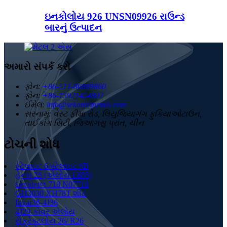
ઇનકોલોય 926 UNSN09926 રાઉન્ડ
બારનું ઉત્પાદન
અમારો સંપર્ક કરો
ફોન:
+86-511-86889860
ફોન:
+86-15921454807
ઈમેલ:
info@sekonicmetals.com
સરનામું:
વેસ્ટ ફીમા રોડ, લિયુજિયાગંગ ફુકિયાઓટાઉન,
તાઈકાંગ સિટી, જિઆંગસુ પ્રાંત, ચીન
ટોચની શોધ
સ્ટેલાઇટ 6/સ્ટેલાઇટ 6B
હેન્સ 25 (એલોય L605)
ઇનકોનલ 718 N07718
GH3030 XH78T શીટ
Invar36-4J36
4J29-કોવર એલોય
રીફ્રેક્ટલોય 26/ R26