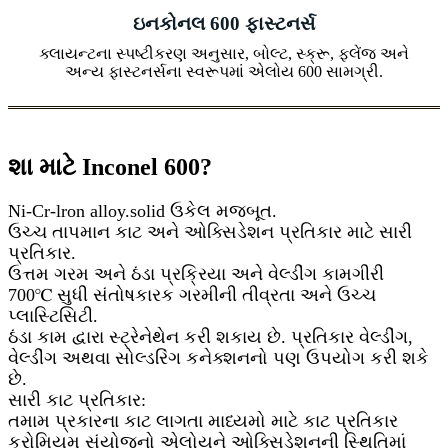
ઇનકોનલ 600 ફાસ્ટનર્સ
ક્લાયન્ટના સ્પષ્ટીકરણ અનુસાર, બોલ્ટ, સ્ક્રૂ, ફ્લેંજ અને
અન્ય ફાસ્ટનર્સના સ્વરૂપમાં એલોય 600 સામગ્રી.
શા માટે Inconel 600?
Ni-Cr-lron alloy.solid ઉકેલ મજબૂત.
ઉચ્ચ તાપમાન કાટ અને ઓક્સિડેશન પ્રતિકાર માટે સારી
પ્રતિકાર.
ઉત્તમ ગરમ અને ઠંડા પ્રક્રિયા અને વેલ્ડીંગ કામગીરી
700℃ સુધી સંતોષકારક ગરમીની તીવ્રતા અને ઉચ્ચ
પ્લાસ્ટિસિટી.
ઠંડા કામ દ્વારા સ્ટ્રેનેથેન કરી શકાય છે. પ્રતિકાર વેલ્ડીંગ,
વેલ્ડીંગ અથવા સોલ્ડરિંગ કનેક્શનનો પણ ઉપયોગ કરી શકે
છે.
સારી કાટ પ્રતિકાર:
તમામ પ્રકારના કાટ લાગતા માધ્યમો માટે કાટ પ્રતિકાર
ક્રોમિયમ સંયોજનો એલોયને ઓક્સિડેશનની સ્થિતિમાં