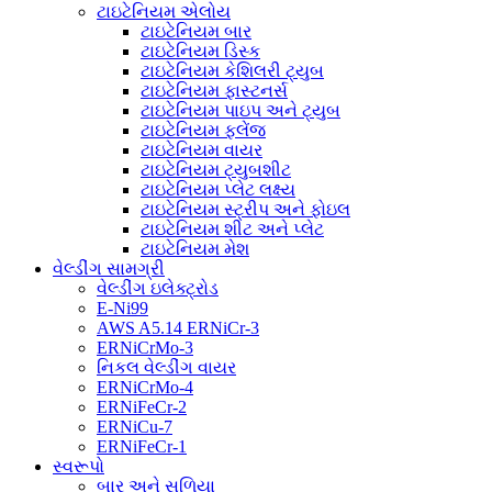
ટાઇટેનિયમ એલોય
ટાઇટેનિયમ બાર
ટાઇટેનિયમ ડિસ્ક
ટાઇટેનિયમ કેશિલરી ટ્યુબ
ટાઇટેનિયમ ફાસ્ટનર્સ
ટાઇટેનિયમ પાઇપ અને ટ્યુબ
ટાઇટેનિયમ ફ્લેંજ
ટાઇટેનિયમ વાયર
ટાઇટેનિયમ ટ્યુબશીટ
ટાઇટેનિયમ પ્લેટ લક્ષ્ય
ટાઇટેનિયમ સ્ટ્રીપ અને ફોઇલ
ટાઇટેનિયમ શીટ અને પ્લેટ
ટાઇટેનિયમ મેશ
વેલ્ડીંગ સામગ્રી
વેલ્ડીંગ ઇલેક્ટ્રોડ
E-Ni99
AWS A5.14 ERNiCr-3
ERNiCrMo-3
નિકલ વેલ્ડીંગ વાયર
ERNiCrMo-4
ERNiFeCr-2
ERNiCu-7
ERNiFeCr-1
સ્વરૂપો
બાર અને સળિયા