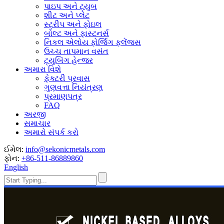
પાઇપ અને ટ્યુબ
શીટ અને પ્લેટ
સ્ટ્રીપ અને ફોઇલ
બોલ્ટ અને ફાસ્ટનર્સ
નિકલ એલોય ફોર્જિંગ ફ્લેંજ્સ
ઉચ્ચ તાપમાન વસંત
ટ્યુબિંગ હેન્જર
અમારા વિશે
ફેક્ટરી પ્રવાસ
ગુણવત્તા નિયંત્રણ
પ્રમાણપત્ર
FAQ
અરજી
સમાચાર
અમારો સંપર્ક કરો
ઈમેલ:
info@sekonicmetals.com
ફોન:
+86-511-86889860
English