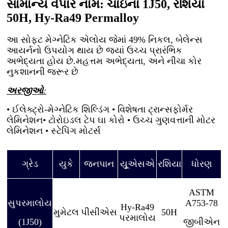
સામાન્ય વેપાર નામ: ચાઇના 1J50, રશિયા
50H, Hy-Ra49 Permalloy
આ સોફ્ટ મેગ્નેટિક એલોય જેમાં 49% નિકલ, બેલેન્સ
આયર્નનો ઉપયોગ થાય છે જ્યાં ઉચ્ચ પ્રારંભિક
અભેદ્યતા હોય છે.મહત્તમ અભેદ્યતા, અને નીચા કોર
નુકશાનની જરૂર છે
અરજીઓ
:
• ઈલેક્ટ્રો-મેગ્નેટિક શિલ્ડિંગ • વિશેષતા ટ્રાન્સફોર્મર
લેમિનેશન
• ટોરોઇડલ ટેપ ઘા કોરો • ઉચ્ચ ગુણવત્તાની મોટર
લેમિનેશન • સ્ટેપિંગ મોટર્સ
ગ્રેડ
યુકે
જનપાન
યૂુએસએ
રશિયા
ધોરણ
ASTM
સુપરમાલોય
A753-78
Hy-Ra49
મુમેટલ
પીસીએસ
50H
પરમાલોય
(1J50)
જીબીએન