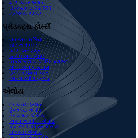
4J29-કોવર એલોય
રીફ્રેક્ટલોય 26/ R26
હેસ્ટેલોય B2/B3
પ્રોડક્ટ્સ ફોર્મ્સ
બાર અને સળિયા
શીટ અને પ્લેટ
પાઇપ અને ટ્યુબ
સ્ટ્રીપ અને ફોઇલ
નિકલ એલોય ફોર્જિંગ ફ્લેંજ્સ
બોલ્ટ અને ફાસ્ટનર્સ
ઉચ્ચ તાપમાન વસંત
ઓઇલ ટર્બીંગ હેન્જર
એલોય
ઇનકોનલ એલોય
હેસ્ટેલોય એલોય
ઇનકોલોય એલોય
નિકલ આધારિત એલોય
કોબાલ્ટ આધારિત એલોય
ચોકસાઇ એલોય
ખાસ સ્ટેનલેસ સ્ટીલ