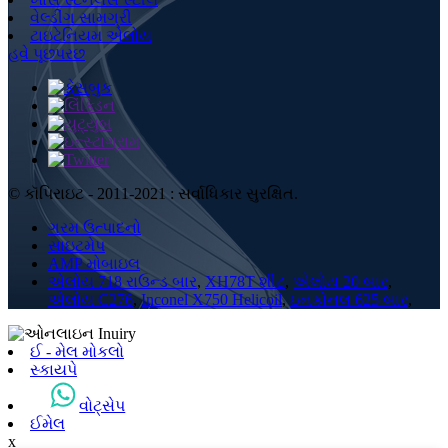
વેલ્ડીંગ સામગ્રી
ટાઇટેનિયમ એલોય
હવે પૂછપરછ
© કૉપિરાઇટ - 2011-2021 : સર્વાધિકાર સુરક્ષિત.
ગરમ ઉત્પાદનો
સાઇટમેપ
AMP મોબાઇલ
એલોય 718 રાઉન્ડ બાર
,
XH78T શીટ
,
એલોય 20 બાર
,
એલોય C276
,
Inconel X750 Helicoil
,
ઇનકોનલ 625 બાર
,
ઈ - મેલ મોકલો
સ્કાયપે
વોટ્સેપ
ઈમેલ
x