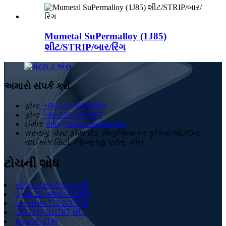
Mumetal SuPermalloy (1J85)
શીટ/STRIP/બાર/રિંગ
અમારો સંપર્ક કરો
ફોન:
+86-511-86889860
ફોન:
+86-15921454807
ઈમેલ:
info@sekonicmetals.com
સરનામું:
વેસ્ટ ફીમા રોડ, લિયુજિયાગંગ ફુકિયાઓટાઉન,
તાઈકાંગ સિટી, જિઆંગસુ પ્રાંત, ચીન
ટોચની શોધ
સ્ટેલાઇટ 6/સ્ટેલાઇટ 6B
હેન્સ 25 (એલોય L605)
ઇનકોનલ 718 N07718
GH3030 XH78T શીટ
Invar36-4J36