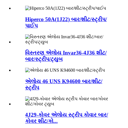
Hiperco 50A(1J22) બાર/શીટ/સ્ટ્રીપ/
પાઈપ
વિસ્તરણ એલોય Invar36-4J36 શીટ/
બાર/સ્ટ્રીપ/ટ્યુબ
એલોય 46 UNS K94600 બાર/શીટ/
સ્ટ્રીપ
4J29-કોવર એલોય સ્ટ્રીપ કોવાર બાર/
કોવર શીટ/કો...