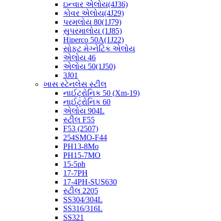
ઇન્વાર એલોય(4J36)
કોવર એલોય(4J29)
પરમલોય 80(1J79)
સુપરમાલોય (1J85)
Hiperco 50A(1J22)
સોફ્ટ મેગ્નેટિક એલોય
એલોય 46
એલોય 50(1J50)
3J01
ખાસ સ્ટેનલેસ સ્ટીલ
નાઈટ્રોનિક 50 (Xm-19)
નાઈટ્રોનિક 60
એલોય 904L
સ્ટીલ F55
F53 (2507)
254SMO-F44
PH13-8Mo
PH15-7MO
15-5ph
17-7PH
17-4PH-SUS630
સ્ટીલ 2205
SS304/304L
SS316/316L
SS321