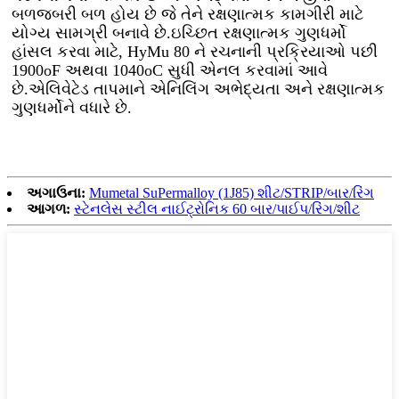
બળજબરી બળ હોય છે જે તેને રક્ષણાત્મક કામગીરી માટે
યોગ્ય સામગ્રી બનાવે છે.ઇચ્છિત રક્ષણાત્મક ગુણધર્મો
હાંસલ કરવા માટે, HyMu 80 ને રચનાની પ્રક્રિયાઓ પછી
1900oF અથવા 1040oC સુધી એનલ કરવામાં આવે
છે.એલિવેટેડ તાપમાને એનિલિંગ અભેદ્યતા અને રક્ષણાત્મક
ગુણધર્મોને વધારે છે.
અગાઉના:
Mumetal SuPermalloy (1J85) શીટ/STRIP/બાર/રિંગ
આગળ:
સ્ટેનલેસ સ્ટીલ નાઈટ્રોનિક 60 બાર/પાઈપ/રિંગ/શીટ