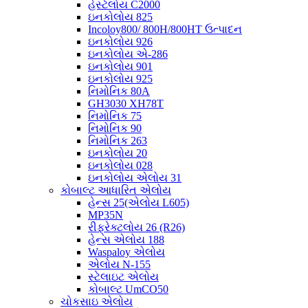
હેસ્ટેલોય C2000
ઇનકોલોય 825
Incoloy800/ 800H/800HT ઉત્પાદન
ઇનકોલોય 926
ઇનકોલોય એ-286
ઇનકોલોય 901
ઇનકોલોય 925
નિમોનિક 80A
GH3030 XH78T
નિમોનિક 75
નિમોનિક 90
નિમોનિક 263
ઇનકોલોય 20
ઇનકોલોય 028
ઇનકોલોય એલોય 31
કોબાલ્ટ આધારિત એલોય
હેન્સ 25(એલોય L605)
MP35N
રીફ્રેક્ટલોય 26 (R26)
હેન્સ એલોય 188
Waspaloy એલોય
એલોય N-155
સ્ટેલાઇટ એલોય
કોબાલ્ટ UmCO50
ચોકસાઇ એલોય