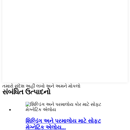
તમારો સંદેશ અહીં લખો અને અમને મોકલો
સંબંધિત ઉત્પાદનો
શિલ્ડિંગ અને પરમાલોય માટે સોફ્ટ
મેગ્નેટિક એલોય...