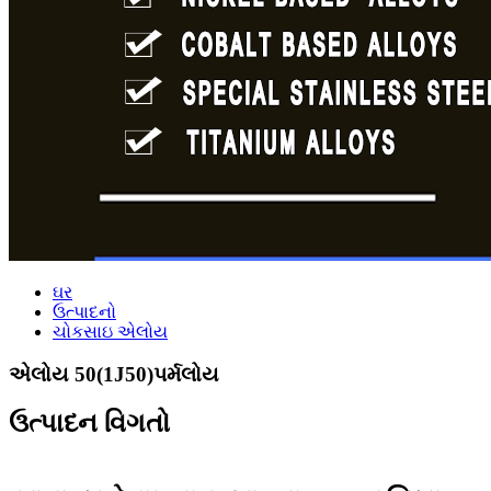
ઘર
ઉત્પાદનો
ચોકસાઇ એલોય
એલોય 50(1J50)પર્મલોય
ઉત્પાદન વિગતો