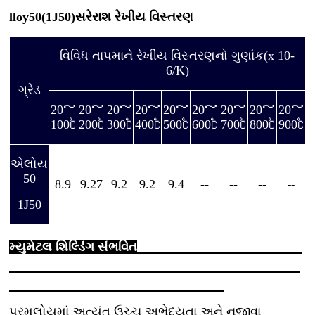
lloy50(1J50)
સરેરાશ રેખીય વિસ્તરણ
વિવિધ તાપમાને રેખીય વિસ્તરણનો ગુણાંક(x 10-
6/K)
ગ્રેડ
20～
20～
20～
20～
20～
20～
20～
20～
20～
100℃
200℃
300℃
400℃
500℃
600℃
700℃
800℃
900℃
એલોય
50
8.9
9.27
9.2
9.2
9.4
--
--
--
--
1J50
મ્યુમેટલ શિલ્ડિંગ સંભવિત
પરમલોયમાં અત્યંત ઉચ્ચ અભેદ્યતા અને નજીવા