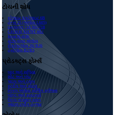
ટોચની શોધ
સ્ટેલાઇટ 6/સ્ટેલાઇટ 6B
હેન્સ 25 (એલોય L605)
ઇનકોનલ 718 N07718
GH3030 XH78T શીટ
Invar36-4J36
4J29-કોવર એલોય
રીફ્રેક્ટલોય 26/ R26
હેસ્ટેલોય B2/B3
પ્રોડક્ટ્સ ફોર્મ્સ
બાર અને સળિયા
શીટ અને પ્લેટ
પાઇપ અને ટ્યુબ
સ્ટ્રીપ અને ફોઇલ
નિકલ એલોય ફોર્જિંગ ફ્લેંજ્સ
બોલ્ટ અને ફાસ્ટનર્સ
ઉચ્ચ તાપમાન વસંત
ઓઇલ ટર્બીંગ હેન્જર