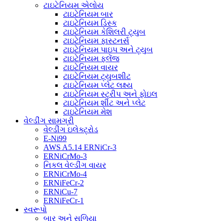
ટાઇટેનિયમ એલોય
ટાઇટેનિયમ બાર
ટાઇટેનિયમ ડિસ્ક
ટાઇટેનિયમ કેશિલરી ટ્યુબ
ટાઇટેનિયમ ફાસ્ટનર્સ
ટાઇટેનિયમ પાઇપ અને ટ્યુબ
ટાઇટેનિયમ ફ્લેંજ
ટાઇટેનિયમ વાયર
ટાઇટેનિયમ ટ્યુબશીટ
ટાઇટેનિયમ પ્લેટ લક્ષ્ય
ટાઇટેનિયમ સ્ટ્રીપ અને ફોઇલ
ટાઇટેનિયમ શીટ અને પ્લેટ
ટાઇટેનિયમ મેશ
વેલ્ડીંગ સામગ્રી
વેલ્ડીંગ ઇલેક્ટ્રોડ
E-Ni99
AWS A5.14 ERNiCr-3
ERNiCrMo-3
નિકલ વેલ્ડીંગ વાયર
ERNiCrMo-4
ERNiFeCr-2
ERNiCu-7
ERNiFeCr-1
સ્વરૂપો
બાર અને સળિયા