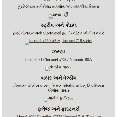
હેસ્ટેલોય/ઇન્કોનેલ/ઇન્કલોય/કોબાલ્ટ/ટીયાનિયમ
સ્ટ્રીપ અને કોઇલ
હેસ્ટેલોય/ઇન્કોનેલ/ઇનવર/સોફ્ટ મેગ્નેટિક એલોય વગેરે
ઝરણા
Inconel 718/Inconel x750/ Nimonic 80A
વાયર અને વેલ્ડીંગ
કોબાલ્ટ એલોય વાયર, નિકલ એલોય વાયર, ટિયનિયમ
એલોય વાયર
ફ્લેંજ અને ફાસ્ટનર્સ
Monel 400/ Hastelloy C276/ Inconel 718/ Titanium