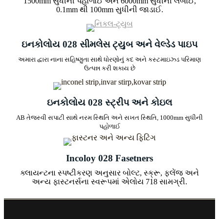
1500mm સુધીની પહોળાઈ અને 6000mm સુધીની લંબાઈ,
0.1mm થી 100mm સુધીની જાડાઈ.
ઇનકોલોય 028 સીમલેસ ટ્યુબ અને વેલ્ડેડ પાઇપ
અમારા દ્વારા નાના સહિષ્ણુતા સાથે ધોરણોનું કદ અને કસ્ટમાઇઝ્ડ પરિમાણ
ઉત્પન્ન કરી શકાય છે
ઇનકોલોય 028 સ્ટ્રીપ અને કોઇલ
AB તેજસ્વી સપાટી સાથે નરમ સ્થિતિ અને સખત સ્થિતિ, 1000mm સુધીની
પહોળાઈ
Incoloy 028 Fasetners
ક્લાયન્ટના સ્પષ્ટીકરણ અનુસાર બોલ્ટ, સ્ક્રૂ, ફ્લેંજ અને
અન્ય ફાસ્ટનર્સના સ્વરૂપમાં એલોય 718 સામગ્રી.