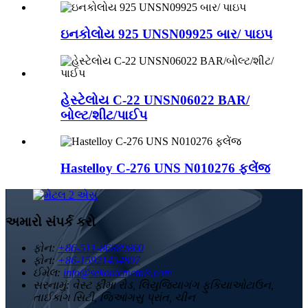
ઇનકોલોય 925 UNSN09925 બાર/ પાઇપ
હેસ્ટેલોય C-22 UNSN06022 BAR/
બોલ્ટ/શીટ/પાઈપ
Hastelloy C-276 UNS N010276 ફ્લેંજ
અમારો સંપર્ક કરો
ફોન:
+86-511-86889860
ફોન:
+86-15921454807
ઈમેલ:
info@sekonicmetals.com
સરનામું:
વેસ્ટ ફીમા રોડ, લિયુજિયાગંગ ફુકિયાઓટાઉન,
તાઈકાંગ સિટી, જિઆંગસુ પ્રાંત, ચીન