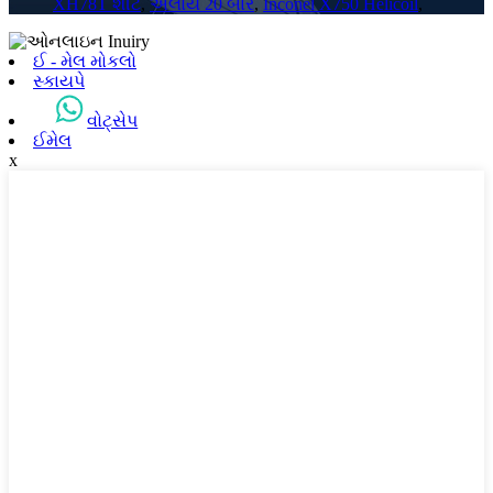
XH78T શીટ
,
એલોય 20 બાર
,
Inconel X750 Helicoil
,
ઈ - મેલ મોકલો
સ્કાયપે
વોટ્સેપ
ઈમેલ
x