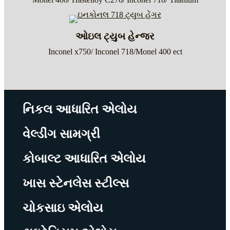
ઓઇલ ટ્યુબ હેન્જર
Inconel x750/ Inconel 718/Monel 400 ect
નિકલ આધારિત એલોય
વેલ્ડીંગ સામગ્રી
કોબાલ્ટ આધારિત એલોય
ખાસ સ્ટેનલેસ સ્ટીલ્સ
ચોકસાઇ એલોય