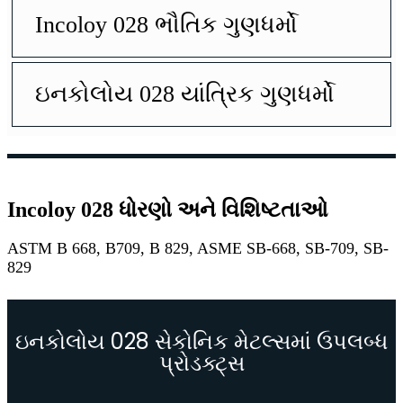
Incoloy 028 ભૌતિક ગુણધર્મો
ઇનકોલોય 028 યાંત્રિક ગુણધર્મો
Incoloy 028 ધોરણો અને વિશિષ્ટતાઓ
ASTM B 668, B709, B 829, ASME SB-668, SB-709, SB-
829
ઇનકોલોય 028 સેકોનિક મેટલ્સમાં ઉપલબ્ધ
પ્રોડક્ટ્સ