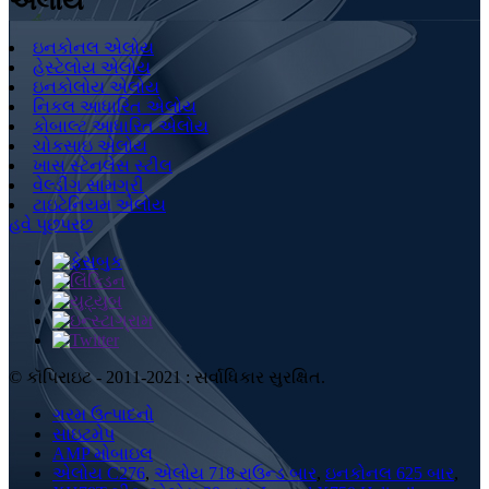
એલોય
ઇનકોનલ એલોય
હેસ્ટેલોય એલોય
ઇનકોલોય એલોય
નિકલ આધારિત એલોય
કોબાલ્ટ આધારિત એલોય
ચોકસાઇ એલોય
ખાસ સ્ટેનલેસ સ્ટીલ
વેલ્ડીંગ સામગ્રી
ટાઇટેનિયમ એલોય
હવે પૂછપરછ
© કૉપિરાઇટ - 2011-2021 : સર્વાધિકાર સુરક્ષિત.
ગરમ ઉત્પાદનો
સાઇટમેપ
AMP મોબાઇલ
એલોય C276
,
એલોય 718 રાઉન્ડ બાર
,
ઇનકોનલ 625 બાર
,