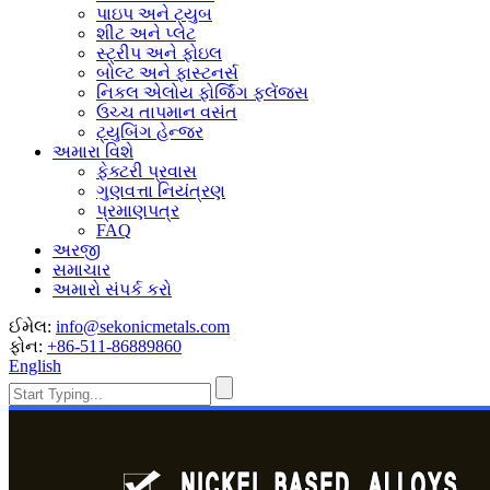
પાઇપ અને ટ્યુબ
શીટ અને પ્લેટ
સ્ટ્રીપ અને ફોઇલ
બોલ્ટ અને ફાસ્ટનર્સ
નિકલ એલોય ફોર્જિંગ ફ્લેંજ્સ
ઉચ્ચ તાપમાન વસંત
ટ્યુબિંગ હેન્જર
અમારા વિશે
ફેક્ટરી પ્રવાસ
ગુણવત્તા નિયંત્રણ
પ્રમાણપત્ર
FAQ
અરજી
સમાચાર
અમારો સંપર્ક કરો
ઈમેલ:
info@sekonicmetals.com
ફોન:
+86-511-86889860
English