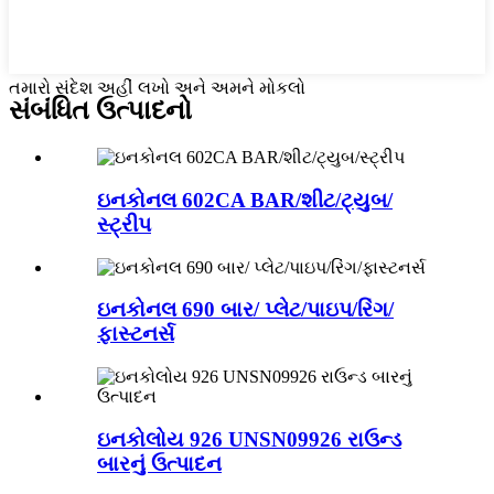
તમારો સંદેશ અહીં લખો અને અમને મોકલો
સંબંધિત ઉત્પાદનો
ઇનકોનલ 602CA BAR/શીટ/ટ્યુબ/
સ્ટ્રીપ
ઇનકોનલ 690 બાર/ પ્લેટ/પાઇપ/રિંગ/
ફાસ્ટનર્સ
ઇનકોલોય 926 UNSN09926 રાઉન્ડ
બારનું ઉત્પાદન