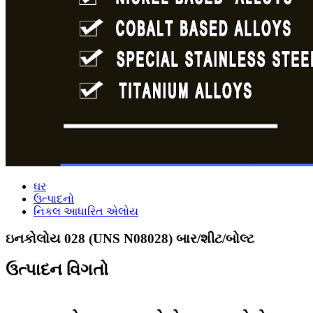
ઘર
ઉત્પાદનો
નિકલ આધારિત એલોય
ઇનકોલોય 028 (UNS N08028) બાર/શીટ/બોલ્ટ
ઉત્પાદન વિગતો