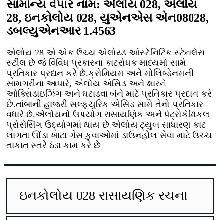
સામાન્ય વેપાર નામ: એલોય 028, એલોય
28, ઇનકોલોય 028, યુએનએસ એન08028,
ડબલ્યુએનઆર 1.4563
એલોય 28 એ એક ઉચ્ચ એલોય્ડ ઓસ્ટેનિટિક સ્ટેનલેસ
સ્ટીલ છે જે વિવિધ પ્રકારના કાટરોધક માધ્યમો સામે
પ્રતિકાર પ્રદાન કરે છે.ક્રોમિયમ અને મોલિબ્ડેનમની
સામગ્રીના આધારે, એલોય એસિડ અને ક્ષારને
ઓક્સિડાઇઝિંગ અને ઘટાડવા બંને માટે પ્રતિકાર પ્રદાન કરે
છે.તાંબાની હાજરી સલ્ફ્યુરિક એસિડ સામે તેનો પ્રતિકાર
વધારે છે.એલોયનો ઉપયોગ રાસાયણિક અને પેટ્રોકેમિકલ
પ્રોસેસિંગ ઉદ્યોગમાં થાય છે.એલોય ટ્યુબ સાધારણ કાટ
લાગતા ઊંડા ખાટા ગેસ કુવાઓમાં ડાઉનહોલ સેવા માટે ઉચ્ચ
તાકાત સ્તરે ઠંડા કામ કરે છે
ઇનકોલોય 028 રાસાયણિક રચના