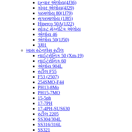
ઇન્વાર એલોય(4J36)
કોવર એલોય(4J29)
પરમલોય 80(1J79)
સુપરમાલોય (1J85)
Hiperco 50A(1J22)
સોફ્ટ મેગ્નેટિક એલોય
એલોય 46
એલોય 50(1J50)
3J01
ખાસ સ્ટેનલેસ સ્ટીલ
નાઈટ્રોનિક 50 (Xm-19)
નાઈટ્રોનિક 60
એલોય 904L
સ્ટીલ F55
F53 (2507)
254SMO-F44
PH13-8Mo
PH15-7MO
15-5ph
17-7PH
17-4PH-SUS630
સ્ટીલ 2205
SS304/304L
SS316/316L
SS321