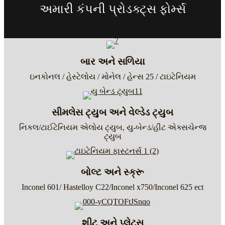
અમારી કંપની પ્રોડક્ટ્સ ફોર્મ્સ
બાર અને સળિયા
ઇનકોનલ / હેસ્ટેલોય / મોનેલ / હેન્સ 25 / ટાઇટેનિયમ
સીમલેસ ટ્યુબ અને વેલ્ડેડ ટ્યુબ
નિકલ/ટાઈટેનિયમ એલોય ટ્યુબ, યુ-બેન્ડ/હીટ એક્સચેન્જ
ટ્યુબ
બોલ્ટ અને સ્ક્રૂ
Inconel 601/ Hastelloy C22/Inconel x750/Inconel 625 ect
શીટ અને પ્લેટ્સ