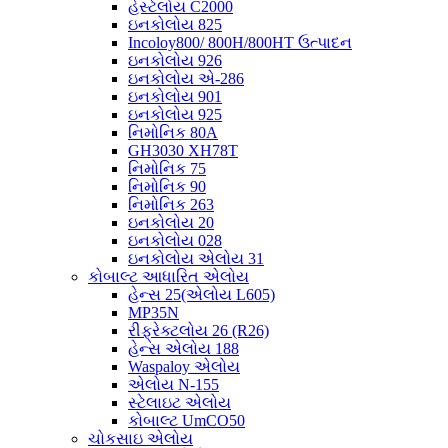
હેસ્ટેલોય C2000
ઇનકોલોય 825
Incoloy800/ 800H/800HT ઉત્પાદન
ઇનકોલોય 926
ઇનકોલોય એ-286
ઇનકોલોય 901
ઇનકોલોય 925
નિમોનિક 80A
GH3030 XH78T
નિમોનિક 75
નિમોનિક 90
નિમોનિક 263
ઇનકોલોય 20
ઇનકોલોય 028
ઇનકોલોય એલોય 31
કોબાલ્ટ આધારિત એલોય
હેન્સ 25(એલોય L605)
MP35N
રીફ્રેક્ટલોય 26 (R26)
હેન્સ એલોય 188
Waspaloy એલોય
એલોય N-155
સ્ટેલાઇટ એલોય
કોબાલ્ટ UmCO50
ચોકસાઇ એલોય