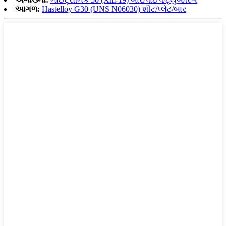
આગળ:
Hastelloy G30 (UNS N06030) શીટ/પ્લેટ/બાર