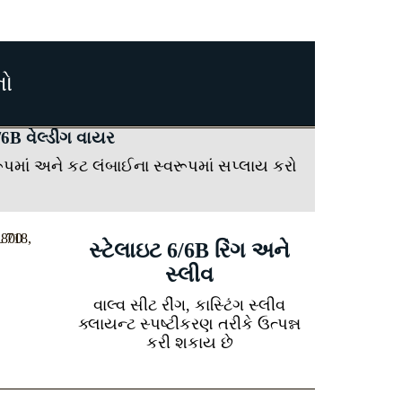
નો
/6B વેલ્ડીંગ વાયર
રૂપમાં અને કટ લંબાઈના સ્વરૂપમાં સપ્લાય કરો
સ્ટેલાઇટ 6/6B રિંગ અને
સ્લીવ
વાલ્વ સીટ રીંગ, કાસ્ટિંગ સ્લીવ
ક્લાયન્ટ સ્પષ્ટીકરણ તરીકે ઉત્પન્ન
કરી શકાય છે