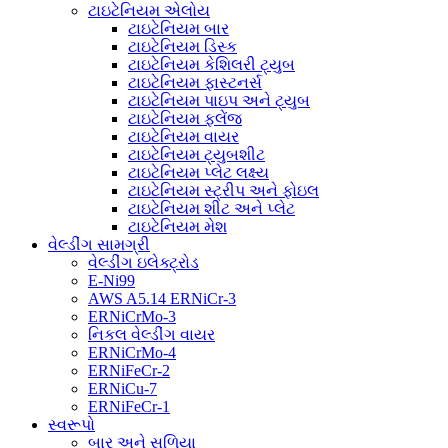
ટાઇટેનિયમ એલોય
ટાઇટેનિયમ બાર
ટાઇટેનિયમ ડિસ્ક
ટાઇટેનિયમ કેશિલરી ટ્યુબ
ટાઇટેનિયમ ફાસ્ટનર્સ
ટાઇટેનિયમ પાઇપ અને ટ્યુબ
ટાઇટેનિયમ ફ્લેંજ
ટાઇટેનિયમ વાયર
ટાઇટેનિયમ ટ્યુબશીટ
ટાઇટેનિયમ પ્લેટ લક્ષ્ય
ટાઇટેનિયમ સ્ટ્રીપ અને ફોઇલ
ટાઇટેનિયમ શીટ અને પ્લેટ
ટાઇટેનિયમ મેશ
વેલ્ડીંગ સામગ્રી
વેલ્ડીંગ ઇલેક્ટ્રોડ
E-Ni99
AWS A5.14 ERNiCr-3
ERNiCrMo-3
નિકલ વેલ્ડીંગ વાયર
ERNiCrMo-4
ERNiFeCr-2
ERNiCu-7
ERNiFeCr-1
સ્વરૂપો
બાર અને સળિયા