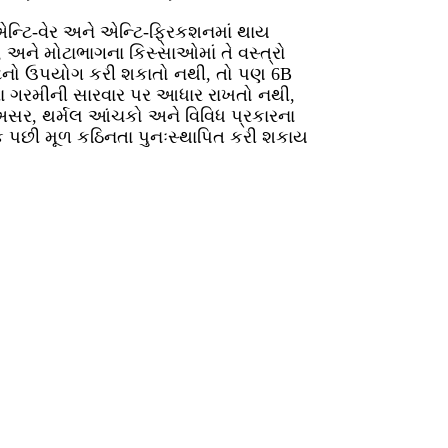
્ટિ-વેર અને એન્ટિ-ફ્રિકશનમાં થાય
, અને મોટાભાગના કિસ્સાઓમાં તે વસ્ત્રો
ન્ટનો ઉપયોગ કરી શકાતો નથી, તો પણ 6B
થવા ગરમીની સારવાર પર આધાર રાખતો નથી,
, અસર, થર્મલ આંચકો અને વિવિધ પ્રકારના
ડક પછી મૂળ કઠિનતા પુનઃસ્થાપિત કરી શકાય