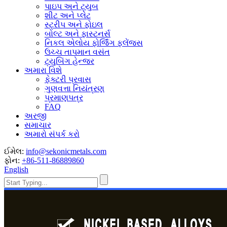
પાઇપ અને ટ્યુબ
શીટ અને પ્લેટ
સ્ટ્રીપ અને ફોઇલ
બોલ્ટ અને ફાસ્ટનર્સ
નિકલ એલોય ફોર્જિંગ ફ્લેંજ્સ
ઉચ્ચ તાપમાન વસંત
ટ્યુબિંગ હેન્જર
અમારા વિશે
ફેક્ટરી પ્રવાસ
ગુણવત્તા નિયંત્રણ
પ્રમાણપત્ર
FAQ
અરજી
સમાચાર
અમારો સંપર્ક કરો
ઈમેલ:
info@sekonicmetals.com
ફોન:
+86-511-86889860
English