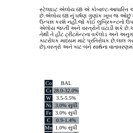
સ્ટેલાઇટ એલોય 6B એ કોબાલ્ટ-આધારિત એલ
છે.એલોય 6B નું ઘર્ષણ ગુણાંક ખૂબ જ ઓછું છ
ઉત્પન્ન કરશે નહીં.જો કોઈ લુબ્રિકન્ટનો
એલોય જપ્તી અને વસ્ત્રોને ઘટાડી શકે છે
તેથી તે હીટ ટ્રીટમેન્ટના વર્કલોડ અને અ
કાટરોધક માધ્યમ માટે પ્રતિરોધક છે.લાલ 
છે).વસ્ત્રો અને કાટ બંને સાથેના વાતાવરણ
Co
BAL
Cr
28.0-32.0%
W
3.5-5.5%
Ni
3.0% સુધી
Fe
3.0% સુધી
C
0.9-1.4%
Mn
1.0% સુધી