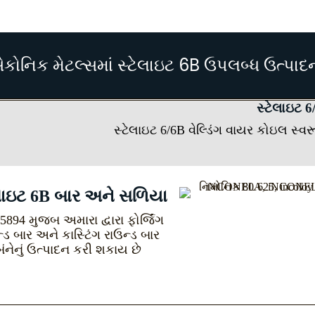
ેકોનિક મેટલ્સમાં સ્ટેલાઇટ 6B ઉપલબ્ધ ઉત્પાદ
સ્ટેલાઇટ 6
સ્ટેલાઇટ 6/6B વેલ્ડિંગ વાયર કોઇલ સ્વ
ેલાઇટ 6B બાર અને સળિયા
894 મુજબ અમારા દ્વારા ફોર્જિંગ
્ડ બાર અને કાસ્ટિંગ રાઉન્ડ બાર
બંનેનું ઉત્પાદન કરી શકાય છે