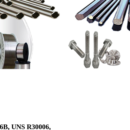
ટ 6B, UNS R30006,