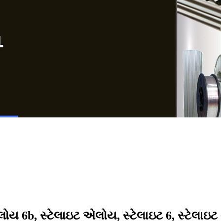
લોય 6b, સ્ટેલાઇટ એલોય, સ્ટેલાઇટ 6, સ્ટેલાઇ