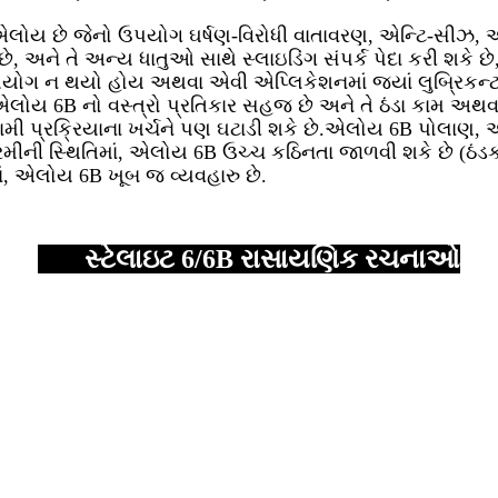
ોય છે જેનો ઉપયોગ ઘર્ષણ-વિરોધી વાતાવરણ, એન્ટિ-સીઝ, એન
ે, અને તે અન્ય ધાતુઓ સાથે સ્લાઇડિંગ સંપર્ક પેદા કરી શકે છે
 ઉપયોગ ન થયો હોય અથવા એવી એપ્લિકેશનમાં જ્યાં લુબ્રિક
.એલોય 6B નો વસ્ત્રો પ્રતિકાર સહજ છે અને તે ઠંડા કામ અ
નુગામી પ્રક્રિયાના ખર્ચને પણ ઘટાડી શકે છે.એલોય 6B પોલાણ
ગરમીની સ્થિતિમાં, એલોય 6B ઉચ્ચ કઠિનતા જાળવી શકે છે (ઠં
માં, એલોય 6B ખૂબ જ વ્યવહારુ છે.
સ્ટેલાઇટ 6/6B રાસાયણિક રચનાઓ