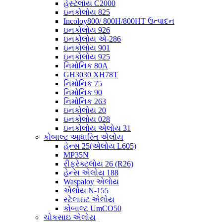
હેસ્ટેલોય C2000
ઇનકોલોય 825
Incoloy800/ 800H/800HT ઉત્પાદન
ઇનકોલોય 926
ઇનકોલોય એ-286
ઇનકોલોય 901
ઇનકોલોય 925
નિમોનિક 80A
GH3030 XH78T
નિમોનિક 75
નિમોનિક 90
નિમોનિક 263
ઇનકોલોય 20
ઇનકોલોય 028
ઇનકોલોય એલોય 31
કોબાલ્ટ આધારિત એલોય
હેન્સ 25(એલોય L605)
MP35N
રીફ્રેક્ટલોય 26 (R26)
હેન્સ એલોય 188
Waspaloy એલોય
એલોય N-155
સ્ટેલાઇટ એલોય
કોબાલ્ટ UmCO50
ચોકસાઇ એલોય