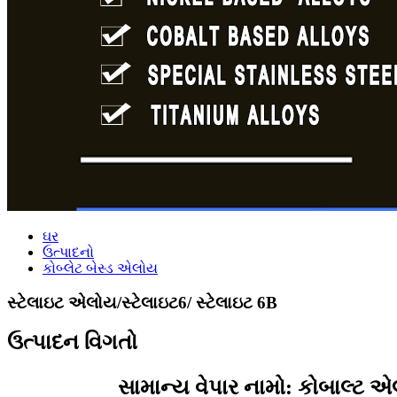
ઘર
ઉત્પાદનો
કોબ્લેટ બેસ્ડ એલોય
સ્ટેલાઇટ એલોય/સ્ટેલાઇટ6/ સ્ટેલાઇટ 6B
ઉત્પાદન વિગતો
સામાન્ય વેપાર નામો: કોબાલ્ટ એ