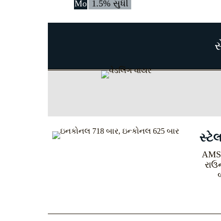
Mo
1.5% સુધી
સ
સ્ટ
AMS5
રાઉન