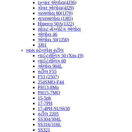
ઇન્વાર એલોય(4J36)
કોવર એલોય(4J29)
પરમલોય 80(1J79)
સુપરમાલોય (1J85)
Hiperco 50A(1J22)
સોફ્ટ મેગ્નેટિક એલોય
એલોય 46
એલોય 50(1J50)
3J01
ખાસ સ્ટેનલેસ સ્ટીલ
નાઈટ્રોનિક 50 (Xm-19)
નાઈટ્રોનિક 60
એલોય 904L
સ્ટીલ F55
F53 (2507)
254SMO-F44
PH13-8Mo
PH15-7MO
15-5ph
17-7PH
17-4PH-SUS630
સ્ટીલ 2205
SS304/304L
SS316/316L
SS321