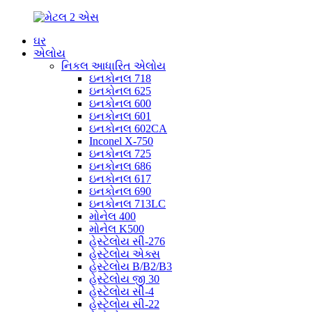
ઘર
એલોય
નિકલ આધારિત એલોય
ઇનકોનલ 718
ઇનકોનલ 625
ઇનકોનલ 600
ઇનકોનલ 601
ઇનકોનલ 602CA
Inconel X-750
ઇનકોનલ 725
ઇનકોનલ 686
ઇનકોનલ 617
ઇનકોનલ 690
ઇનકોનલ 713LC
મોનેલ 400
મોનેલ K500
હેસ્ટેલોય સી-276
હેસ્ટેલોય એક્સ
હેસ્ટેલોય B/B2/B3
હેસ્ટેલોય જી 30
હેસ્ટેલોય સી-4
હેસ્ટેલોય સી-22