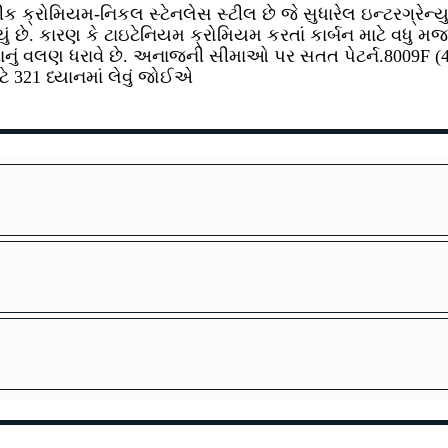
ક્રોમિયમ-નિકલ સ્ટેનલેસ સ્ટીલ છે જે સુધારેલ ઇન્ટરગ્રેન્યુલ
ં છે. કારણ કે ટાઇટેનિયમ ક્રોમિયમ કરતાં કાર્બન માટે વધુ મજ
ાનું વલણ ધરાવે છે. અનાજની સીમાઓ પર સતત પેટર્ન.8009F (4
ે 321 ધ્યાનમાં લેવું જોઈએ