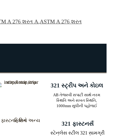
M A 276 શરત A
,
ASTM A 276 શરત
321 સ્ટ્રીપ અને કોઇલ
AB તેજસ્વી સપાટી સાથે નરમ
સ્થિતિ અને સખત સ્થિતિ,
1000mm સુધીની પહોળાઈ
321 ફાસ્ટનર્સ
સ્ટેનલેસ સ્ટીલ 321 સામગ્રી