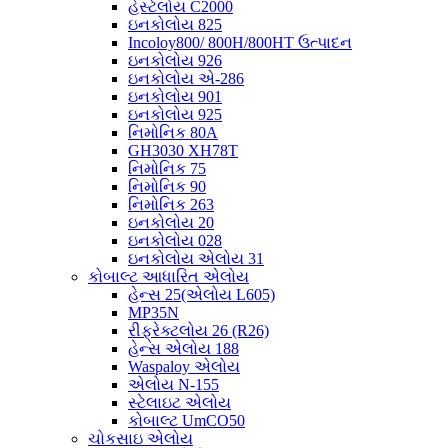
હેસ્ટેલોય C2000
ઇનકોલોય 825
Incoloy800/ 800H/800HT ઉત્પાદન
ઇનકોલોય 926
ઇનકોલોય એ-286
ઇનકોલોય 901
ઇનકોલોય 925
નિમોનિક 80A
GH3030 XH78T
નિમોનિક 75
નિમોનિક 90
નિમોનિક 263
ઇનકોલોય 20
ઇનકોલોય 028
ઇનકોલોય એલોય 31
કોબાલ્ટ આધારિત એલોય
હેન્સ 25(એલોય L605)
MP35N
રીફ્રેક્ટલોય 26 (R26)
હેન્સ એલોય 188
Waspaloy એલોય
એલોય N-155
સ્ટેલાઇટ એલોય
કોબાલ્ટ UmCO50
ચોકસાઇ એલોય