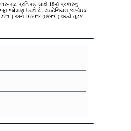
ર-કાટ પ્રતિકાર સાથે 18-8 પ્રકારનું
બૂત જોડાણ ધરાવે છે, ટાઇટેનિયમ કાર્બાઇડ
27°C) અને 1650°F (899°C) વચ્ચે તૂટક