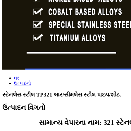
ઘર
ઉત્પાદનો
સ્ટેનલેસ સ્ટીલ TP321 બાર/સીમલેસ સ્ટીલ પાઇપ/શીટ.
ઉત્પાદન વિગતો
સામાન્ય વેપારના નામ: 321 સ્ટ