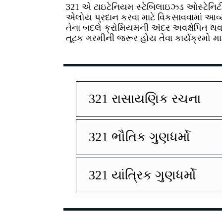
321 એ ટાઇટેનિયમ સ્ટેબિલાઇઝ્ડ ઓસ્ટેનિટીક 
એલોય પ્રદાન કરવા માટે વિકસાવવામાં આવ્યુ
તેના બદલે ક્રોમિયમની અંદર અવક્ષેપિત થવ
તૂટક ગરમીની જરૂર હોય તેવા કાર્યક્રમો માટ
321 રાસાયણિક રચના
321 ભૌતિક ગુણધર્મો
321 યાંત્રિક ગુણધર્મો