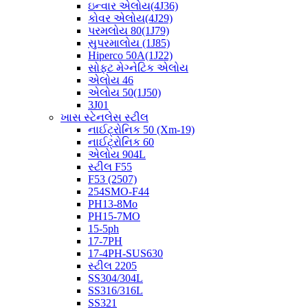
ઇન્વાર એલોય(4J36)
કોવર એલોય(4J29)
પરમલોય 80(1J79)
સુપરમાલોય (1J85)
Hiperco 50A(1J22)
સોફ્ટ મેગ્નેટિક એલોય
એલોય 46
એલોય 50(1J50)
3J01
ખાસ સ્ટેનલેસ સ્ટીલ
નાઈટ્રોનિક 50 (Xm-19)
નાઈટ્રોનિક 60
એલોય 904L
સ્ટીલ F55
F53 (2507)
254SMO-F44
PH13-8Mo
PH15-7MO
15-5ph
17-7PH
17-4PH-SUS630
સ્ટીલ 2205
SS304/304L
SS316/316L
SS321