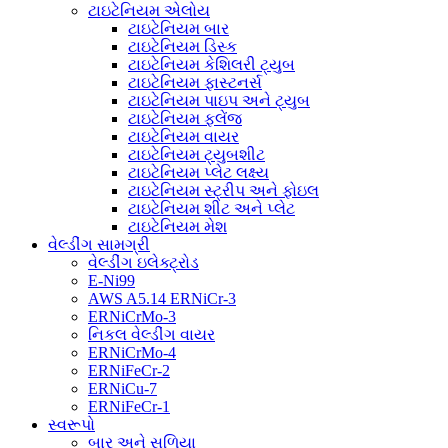
ટાઇટેનિયમ એલોય
ટાઇટેનિયમ બાર
ટાઇટેનિયમ ડિસ્ક
ટાઇટેનિયમ કેશિલરી ટ્યુબ
ટાઇટેનિયમ ફાસ્ટનર્સ
ટાઇટેનિયમ પાઇપ અને ટ્યુબ
ટાઇટેનિયમ ફ્લેંજ
ટાઇટેનિયમ વાયર
ટાઇટેનિયમ ટ્યુબશીટ
ટાઇટેનિયમ પ્લેટ લક્ષ્ય
ટાઇટેનિયમ સ્ટ્રીપ અને ફોઇલ
ટાઇટેનિયમ શીટ અને પ્લેટ
ટાઇટેનિયમ મેશ
વેલ્ડીંગ સામગ્રી
વેલ્ડીંગ ઇલેક્ટ્રોડ
E-Ni99
AWS A5.14 ERNiCr-3
ERNiCrMo-3
નિકલ વેલ્ડીંગ વાયર
ERNiCrMo-4
ERNiFeCr-2
ERNiCu-7
ERNiFeCr-1
સ્વરૂપો
બાર અને સળિયા