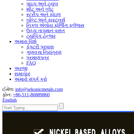
પાઇપ અને ટ્યુબ
શીટ અને પ્લેટ
સ્ટ્રીપ અને ફોઇલ
બોલ્ટ અને ફાસ્ટનર્સ
નિકલ એલોય ફોર્જિંગ ફ્લેંજ્સ
ઉચ્ચ તાપમાન વસંત
ટ્યુબિંગ હેન્જર
અમારા વિશે
ફેક્ટરી પ્રવાસ
ગુણવત્તા નિયંત્રણ
પ્રમાણપત્ર
FAQ
અરજી
સમાચાર
અમારો સંપર્ક કરો
ઈમેલ:
info@sekonicmetals.com
ફોન:
+86-511-86889860
English