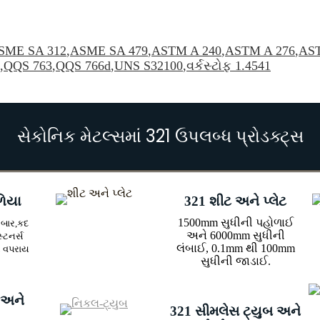
SME SA 312
,
ASME SA 479
,
ASTM A 240
,
ASTM A 276
,
AST
,
QQS 763
,
QQS 766d
,
UNS S32100
,
વર્કસ્ટોફ 1.4541
સેકોનિક મેટલ્સમાં 321 ઉપલબ્ધ પ્રોડક્ટ્સ
ળિયા
321 શીટ અને પ્લેટ
1500mm સુધીની પહોળાઈ
 બાર,
કદ
અને 6000mm સુધીની
્ટનર્સ
લંબાઈ, 0.1mm થી 100mm
ે વપરાય
સુધીની જાડાઈ.
ર અને
321 સીમલેસ ટ્યુબ અને