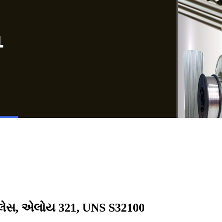
ેનલેસ, એલોય 321, UNS S32100