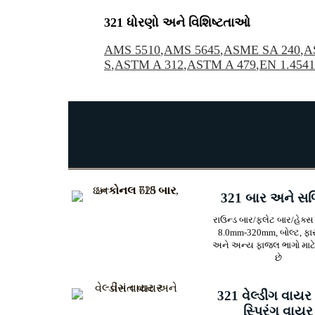
321 ધોરણો અને વિશિષ્ટતાઓ
AMS 5510
,
AMS 5645
,
ASME SA 240
,
A
S
,
ASTM A 312
,
ASTM A 479
,
EN 1.4541
321 બાર અને સ
રાઉન્ડ બાર/ફ્લેટ બાર/હેક્સ
8.0mm-320mm, બોલ્ટ, ફાસ
અને અન્ય ફાજલ ભાગો માટ
છે
321 વેલ્ડીંગ વાય
સ્પ્રિંગ વાયર