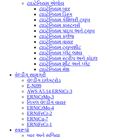
ટાઇટેનિયમ એલોય
ટાઇટેનિયમ બાર
ટાઇટેનિયમ ડિસ્ક
ટાઇટેનિયમ કેશિલરી ટ્યુબ
ટાઇટેનિયમ ફાસ્ટનર્સ
ટાઇટેનિયમ પાઇપ અને ટ્યુબ
ટાઇટેનિયમ ફ્લેંજ
ટાઇટેનિયમ વાયર
ટાઇટેનિયમ ટ્યુબશીટ
ટાઇટેનિયમ પ્લેટ લક્ષ્ય
ટાઇટેનિયમ સ્ટ્રીપ અને ફોઇલ
ટાઇટેનિયમ શીટ અને પ્લેટ
ટાઇટેનિયમ મેશ
વેલ્ડીંગ સામગ્રી
વેલ્ડીંગ ઇલેક્ટ્રોડ
E-Ni99
AWS A5.14 ERNiCr-3
ERNiCrMo-3
નિકલ વેલ્ડીંગ વાયર
ERNiCrMo-4
ERNiFeCr-2
ERNiCu-7
ERNiFeCr-1
સ્વરૂપો
બાર અને સળિયા