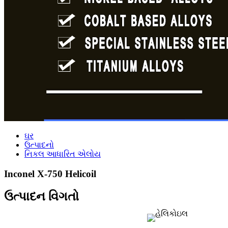
ઘર
ઉત્પાદનો
નિકલ આધારિત એલોય
Inconel X-750 Helicoil
ઉત્પાદન વિગતો