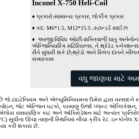
Inconel X-750 Heli-Coil
♦ પ્રકારો:
સામાન્ય પ્રકાર, લોકીંગ પ્રકાર
♦ કદ: M6*1.5, M12*15.5 ,સ્ટાન્ડર્ડ સાઈઝ
♦
અરજી:
વિવિધ ઓછી-શક્તિવાળી ધાતુ અને
નોન-
એન્જિનિયરિંગ મટિરિયલ્સ, તે થ્રેડેડ કનેક્શન્સ
રીતે સુધારી શકે છે;થ્રેડો અને સ્લિપ દાંતને ખીલત
સમારકામ
વધુ જાણવા માટે અમા
 જે ટાઇટેનિયમ અને એલ્યુમિનિયમના ઉમેરા દ્વારા વરસાદને 
ઇન, જેટ એન્જિન ઘટકો, પરમાણુ ઉર્જા પ્લાન્ટ એપ્લિકેશન, હીટ 
 એલોય રાસાયણિક કાટ અને ઓક્સિડેશન માટે અત્યંત પ્રતિરોધ
6°C) સુધીના ઊંચા તાણની સ્થિતિમાં નીચા ક્રીપ રેટ. ઇન્કોન
યા કરી શકાય છે.