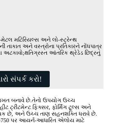
મેટલ મટિરિયલ્સ અને લો-સ્ટ્રેન્થ
ની તાકાત અને વસ્ત્રોના પ્રતિકારને નોંધપાત્ર
ા અટકાવો;ક્ષતિગ્રસ્ત આંતરિક થ્રેડેડ છિદ્રનું
રો સંપર્ક કરો!
સખત બનાવે છે.તેનો ઉપયોગ ઉચ્ચ
ટ્રીટમેન્ટ ફિક્સર, ફોર્મિંગ ટૂલ્સ અને
ક છે, અને ઉચ્ચ તાણ સહનશક્તિ ધરાવે છે.
ેલ X-750 પર આયર્ન-આધારિત એલોય માટે