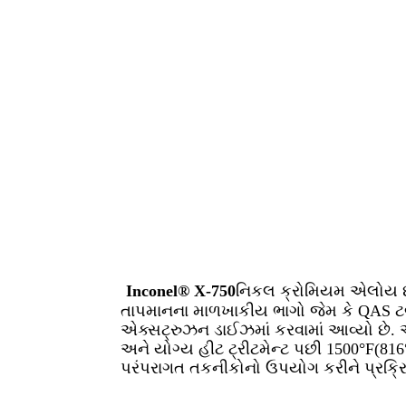
Inconel® X-750
નિકલ ક્રોમિયમ એલોય છે
તાપમાનના માળખાકીય ભાગો જેમ કે QAS ટર્બા
એક્સટ્રુઝન ડાઈઝમાં કરવામાં આવ્યો છે.
અને યોગ્ય હીટ ટ્રીટમેન્ટ પછી 1500°F(81
પરંપરાગત તકનીકોનો ઉપયોગ કરીને પ્રક્રિ