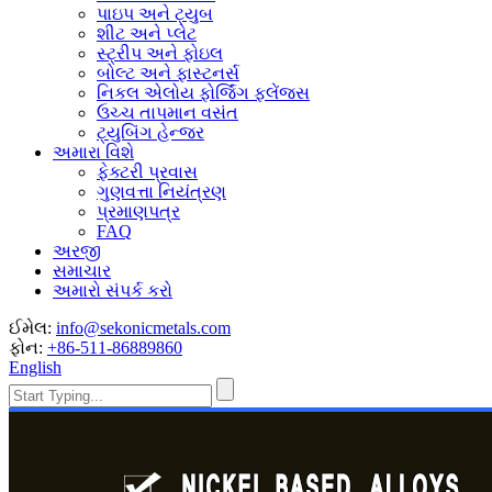
પાઇપ અને ટ્યુબ
શીટ અને પ્લેટ
સ્ટ્રીપ અને ફોઇલ
બોલ્ટ અને ફાસ્ટનર્સ
નિકલ એલોય ફોર્જિંગ ફ્લેંજ્સ
ઉચ્ચ તાપમાન વસંત
ટ્યુબિંગ હેન્જર
અમારા વિશે
ફેક્ટરી પ્રવાસ
ગુણવત્તા નિયંત્રણ
પ્રમાણપત્ર
FAQ
અરજી
સમાચાર
અમારો સંપર્ક કરો
ઈમેલ:
info@sekonicmetals.com
ફોન:
+86-511-86889860
English