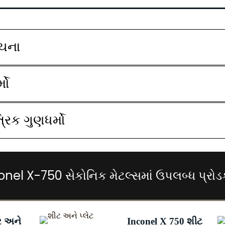
રચના
મો
્રિક ગુણધર્મો
onel X-750 સેકોનિક મેટલ્સમાં ઉપલબ્ધ પ્રોડક
ર અને
Inconel X 750 શીટ