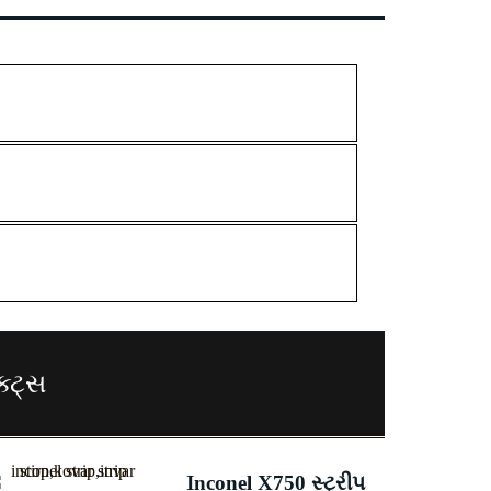
્ટ્સ
Inconel X750 સ્ટ્રીપ