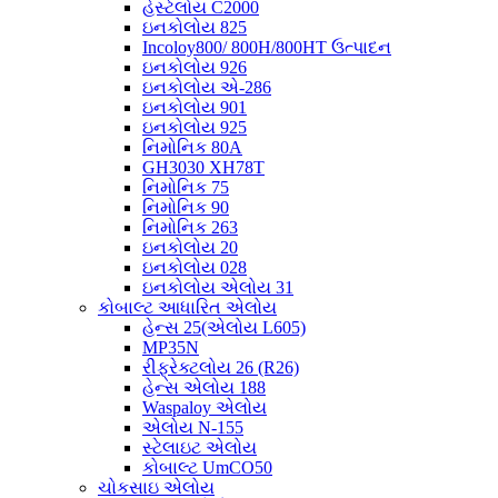
હેસ્ટેલોય C2000
ઇનકોલોય 825
Incoloy800/ 800H/800HT ઉત્પાદન
ઇનકોલોય 926
ઇનકોલોય એ-286
ઇનકોલોય 901
ઇનકોલોય 925
નિમોનિક 80A
GH3030 XH78T
નિમોનિક 75
નિમોનિક 90
નિમોનિક 263
ઇનકોલોય 20
ઇનકોલોય 028
ઇનકોલોય એલોય 31
કોબાલ્ટ આધારિત એલોય
હેન્સ 25(એલોય L605)
MP35N
રીફ્રેક્ટલોય 26 (R26)
હેન્સ એલોય 188
Waspaloy એલોય
એલોય N-155
સ્ટેલાઇટ એલોય
કોબાલ્ટ UmCO50
ચોકસાઇ એલોય