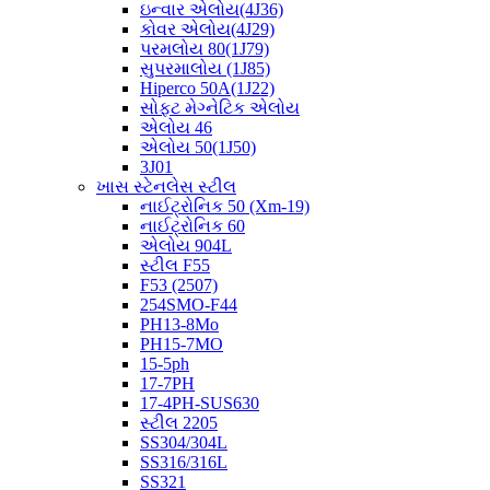
ઇન્વાર એલોય(4J36)
કોવર એલોય(4J29)
પરમલોય 80(1J79)
સુપરમાલોય (1J85)
Hiperco 50A(1J22)
સોફ્ટ મેગ્નેટિક એલોય
એલોય 46
એલોય 50(1J50)
3J01
ખાસ સ્ટેનલેસ સ્ટીલ
નાઈટ્રોનિક 50 (Xm-19)
નાઈટ્રોનિક 60
એલોય 904L
સ્ટીલ F55
F53 (2507)
254SMO-F44
PH13-8Mo
PH15-7MO
15-5ph
17-7PH
17-4PH-SUS630
સ્ટીલ 2205
SS304/304L
SS316/316L
SS321