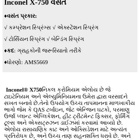
Inconel X-750 વસંત
♦
વસંત પ્રકાર:
√ કમ્પ્રેશન સ્પ્રિંગ્સ √ એક્સ્ટેંશન સ્પ્રિંગ
√ ટોર્સિયન સ્પ્રિંગ √ બેન્ડિંગ સ્પ્રિંગ
♦
કદ
: ગ્રાહકોની જરૂરિયાતો તરીકે
♦
ધોરણો: AMS5669
Inconel® X750
નિકલ ક્રોમિયમ એલોય છે જે
ટાઇટેનિયમ અને એલ્યુમિનિયમના ઉમેરા દ્વારા વરસાદને
સખત બનાવે છે.તેનો ઉપયોગ ઉચ્ચ તાપમાનના માળખાકીય
ભાગો જેમ કે QAS ટર્બાઇન, જેટ એન્જિન ઘટકો, પરમાણુ
ઉર્જા પ્લાન્ટ એપ્લિકેશન, હીટ ટ્રીટમેન્ટ ફિક્સર, ફોર્મિંગ
ટૂલ્સ અને એક્સટ્રુઝન ડાઈઝમાં કરવામાં આવ્યો છે.
એલોય રાસાયણિક કાટ અને ઓક્સિડેશન માટે અત્યંત
પ્રતિરોધક છે, અને ઉચ્ચ તાણ સહનશક્તિ ધરાવે છે. અને