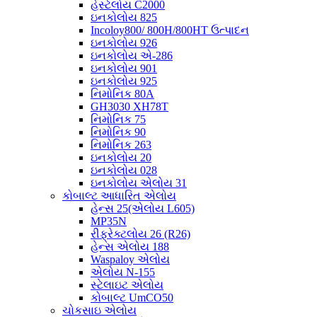
હેસ્ટેલોય C2000
ઇનકોલોય 825
Incoloy800/ 800H/800HT ઉત્પાદન
ઇનકોલોય 926
ઇનકોલોય એ-286
ઇનકોલોય 901
ઇનકોલોય 925
નિમોનિક 80A
GH3030 XH78T
નિમોનિક 75
નિમોનિક 90
નિમોનિક 263
ઇનકોલોય 20
ઇનકોલોય 028
ઇનકોલોય એલોય 31
કોબાલ્ટ આધારિત એલોય
હેન્સ 25(એલોય L605)
MP35N
રીફ્રેક્ટલોય 26 (R26)
હેન્સ એલોય 188
Waspaloy એલોય
એલોય N-155
સ્ટેલાઇટ એલોય
કોબાલ્ટ UmCO50
ચોકસાઇ એલોય