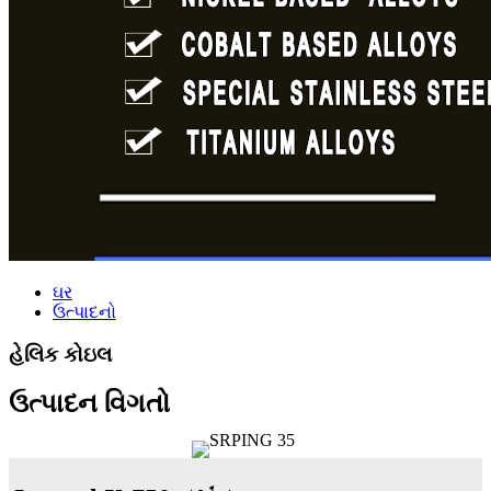
ઘર
ઉત્પાદનો
હેલિક કોઇલ
ઉત્પાદન વિગતો