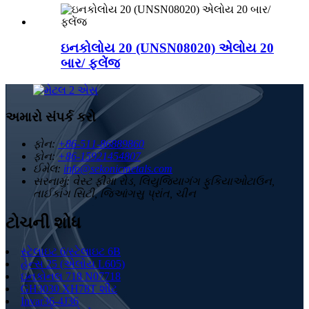
ઇનકોલોય 20 (UNSN08020) એલોય 20
બાર/ ફ્લેંજ
અમારો સંપર્ક કરો
ફોન:
+86-511-86889860
ફોન:
+86-15921454807
ઈમેલ:
info@sekonicmetals.com
સરનામું:
વેસ્ટ ફીમા રોડ, લિયુજિયાગંગ ફુકિયાઓટાઉન,
તાઈકાંગ સિટી, જિઆંગસુ પ્રાંત, ચીન
ટોચની શોધ
સ્ટેલાઇટ 6/સ્ટેલાઇટ 6B
હેન્સ 25 (એલોય L605)
ઇનકોનલ 718 N07718
GH3030 XH78T શીટ
Invar36-4J36