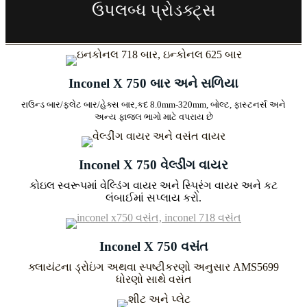
ઉપલબ્ધ પ્રોડક્ટ્સ
Inconel X 750 બાર અને સળિયા
રાઉન્ડ બાર/ફ્લેટ બાર/હેક્સ બાર,
કદ 8.0mm-320mm, બોલ્ટ, ફાસ્ટનર્સ અને
અન્ય ફાજલ ભાગો માટે વપરાય છે
Inconel X 750 વેલ્ડીંગ વાયર
કોઇલ સ્વરૂપમાં વેલ્ડિંગ વાયર અને સ્પ્રિંગ વાયર અને કટ
લંબાઈમાં સપ્લાય કરો.
Inconel X 750 વસંત
ક્લાયંટના ડ્રોઇંગ અથવા સ્પષ્ટીકરણો અનુસાર AMS5699
ધોરણો સાથે વસંત