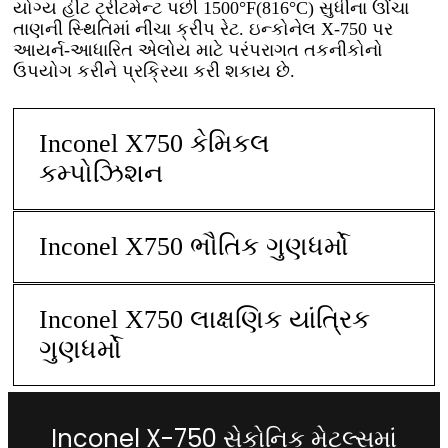
યોગ્ય હીટ ટ્રીટમેન્ટ પછી 1500°F(816°C) સુધીના ઊંચા
તાણની સ્થિતિમાં નીચા ક્રીપ રેટ. ઇન્કોનેલ X-750 પર
આયર્ન-આધારિત એલોય માટે પરંપરાગત તકનીકોનો
ઉપયોગ કરીને પ્રક્રિયા કરી શકાય છે.
Inconel X750 કેમિકલ
કમ્પોઝિશન
Inconel X750 ભૌતિક ગુણધર્મો
Inconel X750 લાક્ષણિક યાંત્રિક
ગુણધર્મો
Inconel X-750 સેકોનિક મેટલ્સમાં