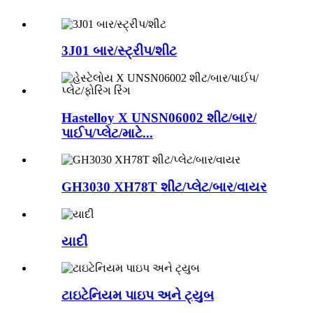
3J01 બાર/સ્ટ્રીપ/શીટ
Hastelloy X UNSN06002 શીટ/બાર/
પાઈપ/પ્લેટ/માટે...
GH3030 XH78T શીટ/પ્લેટ/બાર/વાયર
યાદી
ટાઇટેનિયમ પાઇપ અને ટ્યુબ