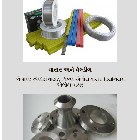
વાયર અને વેલ્ડીંગ
કોબાલ્ટ એલોય વાયર, નિકલ એલોય વાયર, ટિયનિયમ
એલોય વાયર