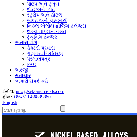
પાઇપ અને ટ્યુબ
શીટ અને પ્લેટ
સ્ટ્રીપ અને ફોઇલ
બોલ્ટ અને ફાસ્ટનર્સ
નિકલ એલોય ફોર્જિંગ ફ્લેંજ્સ
ઉચ્ચ તાપમાન વસંત
ટ્યુબિંગ હેન્જર
અમારા વિશે
ફેક્ટરી પ્રવાસ
ગુણવત્તા નિયંત્રણ
પ્રમાણપત્ર
FAQ
અરજી
સમાચાર
અમારો સંપર્ક કરો
ઈમેલ:
info@sekonicmetals.com
ફોન:
+86-511-86889860
English