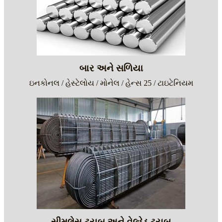
બાર અને સળિયા
ઇનકોનલ / હેસ્ટેલોય / મોનેલ / હેન્સ 25 / ટાઇટેનિયમ
સીમલેસ ટ્યુબ અને વેલ્ડેડ ટ્યુબ