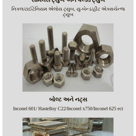
નિકલ/ટાઈટેનિયમ એલોય ટ્યુબ, યુ-બેન્ડ/હીટ એક્સચેન્જ
ટ્યુબ
બોલ્ટ અને નટ્સ
Inconel 601/ Hastelloy C22/Inconel x750/Inconel 625 ect