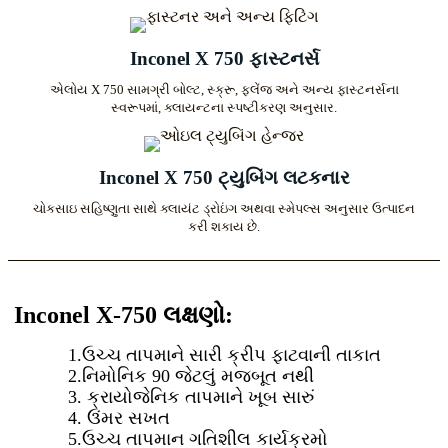
Inconel X 750 ફાસ્ટનર્સ
એલોય X 750 સામગ્રી બોલ્ટ, સ્ક્રૂ, ફ્લેંજ અને અન્ય ફાસ્ટનર્સના
સ્વરૂપમાં, ક્લાયન્ટના સ્પષ્ટીકરણ અનુસાર.
Inconel X 750 ટ્યુબિંગ લટકનાર
ચોકસાઇ સહિષ્ણુતા સાથે ક્લાયંટ ડ્રોઇંગ અથવા સ્મેપલ્સ અનુસાર ઉત્પાદન
કરી શકાય છે.
Inconel X-750 લક્ષણો:
1.ઉચ્ચ તાપમાને સારી ક્રીપ ફાટવાની તાકાત
2.નિમોનિક 90 જેટલું મજબૂત નથી
3. ક્રાયોજેનિક તાપમાને ખૂબ સારું
4. ઉંમર સખત
5.ઉચ્ચ તાપમાન ગતિશીલ કાર્યક્રમો