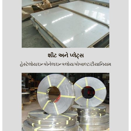
શીટ અને પ્લેટ્સ
હેસ્ટેલોય/ઇન્કોનેલ/ઇન્કલોય/કોબાલ્ટ/ટીયાનિયમ