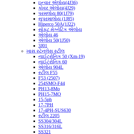
ઇન્વાર એલોય(4J36)
કોવર એલોય(4J29)
પરમલોય 80(1J79)
સુપરમાલોય (1J85)
Hiperco 50A(1J22)
સોફ્ટ મેગ્નેટિક એલોય
એલોય 46
એલોય 50(1J50)
3J01
ખાસ સ્ટેનલેસ સ્ટીલ
નાઈટ્રોનિક 50 (Xm-19)
નાઈટ્રોનિક 60
એલોય 904L
સ્ટીલ F55
F53 (2507)
254SMO-F44
PH13-8Mo
PH15-7MO
15-5ph
17-7PH
17-4PH-SUS630
સ્ટીલ 2205
SS304/304L
SS316/316L
SS321