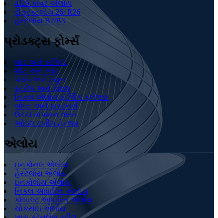
4J29-કોવર એલોય
રીફ્રેક્ટલોય 26/ R26
હેસ્ટેલોય B2/B3
પ્રોડક્ટ્સ ફોર્મ્સ
બાર અને સળિયા
શીટ અને પ્લેટ
પાઇપ અને ટ્યુબ
સ્ટ્રીપ અને ફોઇલ
નિકલ એલોય ફોર્જિંગ ફ્લેંજ્સ
બોલ્ટ અને ફાસ્ટનર્સ
ઉચ્ચ તાપમાન વસંત
ઓઇલ ટર્બીંગ હેન્જર
એલોય
ઇનકોનલ એલોય
હેસ્ટેલોય એલોય
ઇનકોલોય એલોય
નિકલ આધારિત એલોય
કોબાલ્ટ આધારિત એલોય
ચોકસાઇ એલોય
ખાસ સ્ટેનલેસ સ્ટીલ