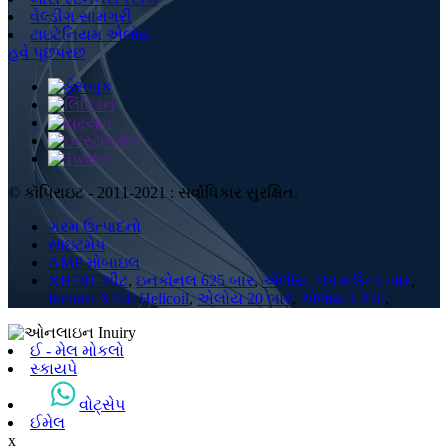
વેલ્ડીંગ સામગ્રી
ટાઇટેનિયમ એલોય
હવે પૂછપરછ
© કૉપિરાઇટ - 2011-2021 : સર્વાધિકાર સુરક્ષિત.
ગરમ ઉત્પાદનો
સાઇટમેપ
AMP મોબાઇલ
XH78T શીટ
,
ઇનકોનલ 625 બાર
,
એલોય 718 રાઉન્ડ બાર
,
Inconel X750 Helicoil
,
એલોય 20 બાર
,
એલોય C276
,
ઈ - મેલ મોકલો
સ્કાયપે
વોટ્સેપ
ઈમેલ
x