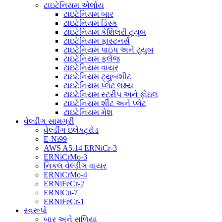
ટાઇટેનિયમ એલોય
ટાઇટેનિયમ બાર
ટાઇટેનિયમ ડિસ્ક
ટાઇટેનિયમ કેશિલરી ટ્યુબ
ટાઇટેનિયમ ફાસ્ટનર્સ
ટાઇટેનિયમ પાઇપ અને ટ્યુબ
ટાઇટેનિયમ ફ્લેંજ
ટાઇટેનિયમ વાયર
ટાઇટેનિયમ ટ્યુબશીટ
ટાઇટેનિયમ પ્લેટ લક્ષ્ય
ટાઇટેનિયમ સ્ટ્રીપ અને ફોઇલ
ટાઇટેનિયમ શીટ અને પ્લેટ
ટાઇટેનિયમ મેશ
વેલ્ડીંગ સામગ્રી
વેલ્ડીંગ ઇલેક્ટ્રોડ
E-Ni99
AWS A5.14 ERNiCr-3
ERNiCrMo-3
નિકલ વેલ્ડીંગ વાયર
ERNiCrMo-4
ERNiFeCr-2
ERNiCu-7
ERNiFeCr-1
સ્વરૂપો
બાર અને સળિયા