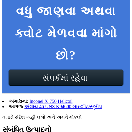
વધુ જાણવા અથવા
ક્વોટ મેળવવા માંગો
છો?
સંપર્કમાં રહેવા
અગાઉના:
Inconel X-750 Helicoil
આગળ:
એલોય 46 UNS K94600 બાર/શીટ/સ્ટ્રીપ
તમારો સંદેશ અહીં લખો અને અમને મોકલો
સંબંધિત ઉત્પાદનો