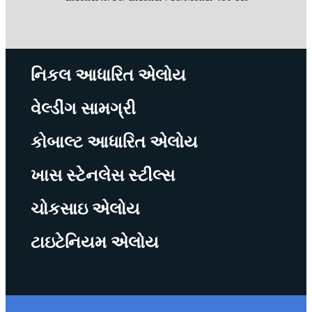
નિકલ આધારિત એલોય
વેલ્ડીંગ સામગ્રી
કોબાલ્ટ આધારિત એલોય
ખાસ સ્ટેનલેસ સ્ટીલ્સ
ચોકસાઇ એલોય
ટાઇટેનિયમ એલોય