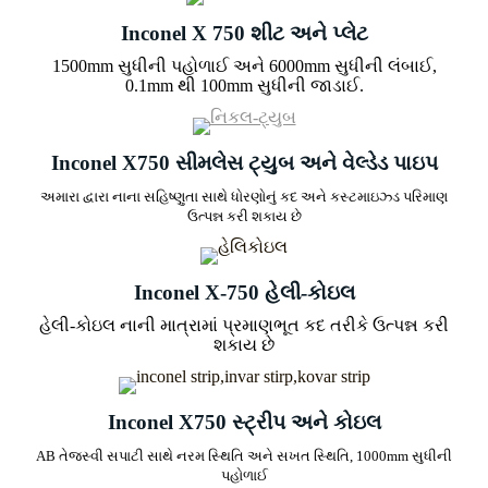
Inconel X 750 શીટ અને પ્લેટ
1500mm સુધીની પહોળાઈ અને 6000mm સુધીની લંબાઈ,
0.1mm થી 100mm સુધીની જાડાઈ.
Inconel X750 સીમલેસ ટ્યુબ અને વેલ્ડેડ પાઇપ
અમારા દ્વારા નાના સહિષ્ણુતા સાથે ધોરણોનું કદ અને કસ્ટમાઇઝ્ડ પરિમાણ
ઉત્પન્ન કરી શકાય છે
Inconel X-750 હેલી-કોઇલ
હેલી-કોઇલ નાની માત્રામાં પ્રમાણભૂત કદ તરીકે ઉત્પન્ન કરી
શકાય છે
Inconel X750 સ્ટ્રીપ અને કોઇલ
AB તેજસ્વી સપાટી સાથે નરમ સ્થિતિ અને સખત સ્થિતિ, 1000mm સુધીની
પહોળાઈ