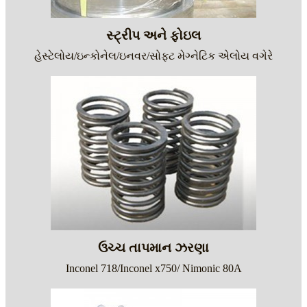
સ્ટ્રીપ અને ફોઇલ
હેસ્ટેલોય/ઇન્કોનેલ/ઇનવર/સોફ્ટ મેગ્નેટિક એલોય વગેરે
ઉચ્ચ તાપમાન ઝરણા
Inconel 718/Inconel x750/ Nimonic 80A